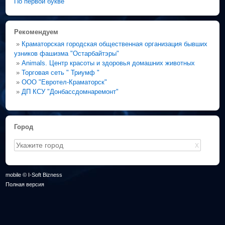
По первой букве
Рекомендуем
»
Краматорская городская общественная организация бывших
узников фашизма "Остарбайтэры"
»
Animals. Центр красоты и здоровья домашних животных
»
Торговая сеть " Триумф "
»
ООО "Евротел-Краматорск"
»
ДП КСУ "Донбассдомнаремонт"
Город
X
mobile © I-Soft Bizness
Полная версия