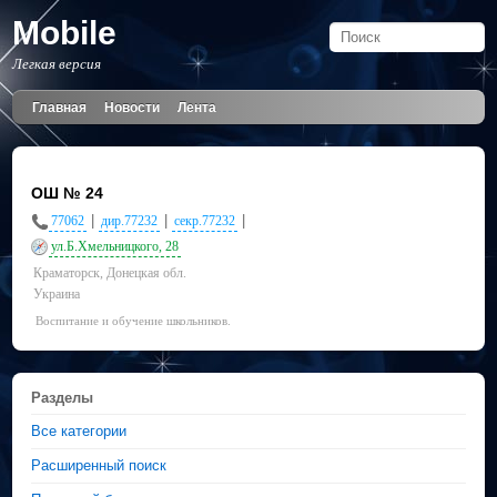
Mobile
Легкая версия
Главная
Новости
Лента
ОШ № 24
|
|
|
77062
дир.77232
секр.77232
ул.Б.Хмельницкого, 28
Краматорск, Донецкая обл.
Украина
Воспитание и обучение школьников.
Разделы
Все категории
Расширенный поиск