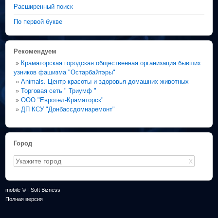
Расширенный поиск
По первой букве
Рекомендуем
»
Краматорская городская общественная организация бывших
узников фашизма "Остарбайтэры"
»
Animals. Центр красоты и здоровья домашних животных
»
Торговая сеть " Триумф "
»
ООО "Евротел-Краматорск"
»
ДП КСУ "Донбассдомнаремонт"
Город
X
mobile © I-Soft Bizness
Полная версия