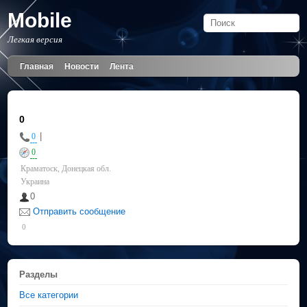
Mobile
Легкая версия
Главная
Новости
Лента
0
|
0
0
Краматоск, Донецкая обл.
Украина
0
Отправить сообщение
0
Разделы
Все категории