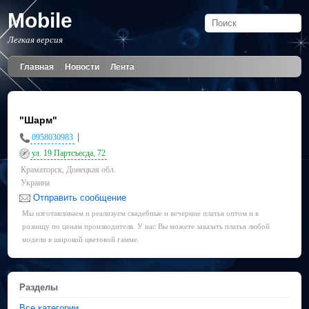
Mobile
Легкая версия
Главная
Новости
Лента
"Шарм"
|
0958030983
ул. 19 Партсъесда, 72
Краматорск, Донецкая обл.
Украина
Отправить сообщение
Мы изготавливаем и реализуем свадебные и вечерние платья оптом и в
розницу по ценам производителя. У нас Вы можете заказать платья любой
модели в широкой цветовой гамме.
Разделы
Все категории