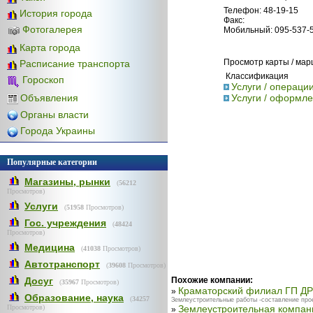
Телефон: 48-19-15
История города
Факс:
Фотогалерея
Мобильный: 095-537-
Карта города
Просмотр карты / ма
Расписание транспорта
Классификация
Гороскоп
Услуги / операци
Объявления
Услуги / оформле
Органы власти
Города Украины
Популярные категории
Магазины, рынки
(
56212
Просмотров)
Услуги
(
51958
Просмотров)
Гос. учреждения
(
48424
Просмотров)
Медицина
(
41038
Просмотров)
Автотранспорт
(
39608
Просмотров)
Досуг
Похожие компании:
(
35967
Просмотров)
Краматорский филиал ГП ДР
»
Образование, наука
(
34257
Землеустроительные работы -составление прое
Просмотров)
Землеустроительная компани
»