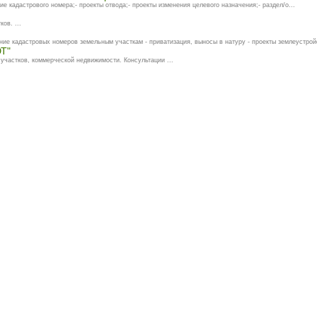
ие кадастрового номера;- проекты отвода;- проекты изменения целевого назначения;- раздел/о...
ов. ...
адастровых номеров земельным участкам - приватизация, выносы в натуру - проекты землеустройс
ЮТ"
 участков, коммерческой недвижимости. Консультации ...