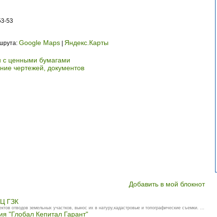
53-53
Google Maps
Яндекс.Карты
ршрута:
|
и с ценными бумагами
ние чертежей, документов
Добавить в мой блокнот
Ц ГЗК
ктов отводов земельных участков, вынос их в натуру,кадастровые и топографические съемки. ...
я "Глобал Кепитал Гарант"