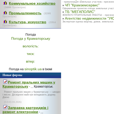
- приватизация земельных участков;- присвоен
Коммунальное хозяйство
ЧП "Крамземсервис"
»
(
34080
Просмотров)
Оформление проектов отвода земельных участк
ТБ "МЕГАПОЛИС"
»
Промышленность
(
32101
ЗЕМЛЕУСТРОИТЕЛЬНЫЕ РАБОТЫ: - присвоение к
Просмотров)
Агентство недвижимости "У
»
Культура, искусство
Экспертная оценка квартир, домов, земельных
(
25914
Просмотров)
Погода
Погода у
Краматорську
вологість:
тиск:
вітер:
sinoptik.ua
Погода на
в Ізюмі
Новые фирмы
Ремонт пральних машин у
Краматорську
- , , Краматорськ.
Ремонт пральних машин у Краматорську — швидко
і якісно. Досвідчені майстри виїжджають додому.
Діагно
(0-0-03.04.2026)
Заправка картриджів і
ремонт електроніки
- , ,