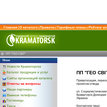
Главная
О каталоге
Правила
Тарифные планы
Рейтинг к
|
|
|
|
ПП "ГЕО СВІТ"
Меню
Новости Краматорска
ПП "ГЕО СВІ
Каталог продукции и услуг
Сайты организаций каталога
Приватизация, перео
Ответы на вопросы
проектов отвода
Наши партнеры
ул. Социалистическая
Важные телефоны
Краматорск Донецкая 
Украина
Гостиницы
Контактное лицо:
Такси