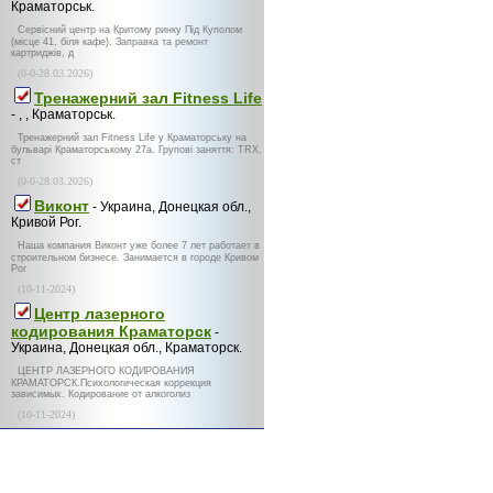
Краматорськ.
Сервісний центр на Критому ринку Під Куполом
(місце 41, біля кафе). Заправка та ремонт
картриджів, д
(0-0-28.03.2026)
Тренажерний зал Fitness Life
- , , Краматорськ.
Тренажерний зал Fitness Life у Краматорську на
бульварі Краматорському 27а. Групові заняття: TRX,
ст
(0-0-28.03.2026)
Виконт
- Украина, Донецкая обл.,
Кривой Рог.
Наша компания Виконт уже более 7 лет работает в
строительном бизнесе. Занимается в городе Кривом
Рог
(10-11-2024)
Центр лазерного
кодирования Краматорск
-
Украина, Донецкая обл., Краматорск.
ЦЕНТР ЛАЗЕРНОГО КОДИРОВАНИЯ
КРАМАТОРСК.Психологическая коррекция
зависимых. Кодирование от алкоголиз
(10-11-2024)