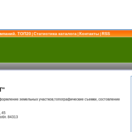
омпаний. ТОП20
Статистика каталога
Контакты
RSS
|
|
|
Т"
формление земельных участков,топографические съемки, состовление
, 45
обл. 84313