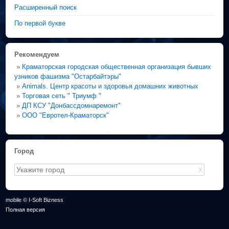
Расширенный поиск
По первой букве
Рекомендуем
»
Краматорская городская общественная организация бывших
узников фашизма "Остарбайтэры"
»
Animals. Центр красоты и здоровья домашних животных
»
Торговая сеть " Триумф "
»
ДП КСУ "Донбассдомнаремонт"
»
ООО "Евротел-Краматорск"
Город
X
mobile © I-Soft Bizness
Полная версия