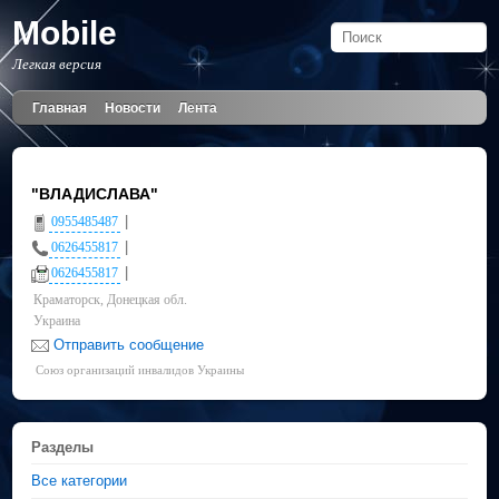
Mobile
Легкая версия
Главная
Новости
Лента
"ВЛАДИСЛАВА"
|
0955485487
|
0626455817
|
0626455817
Краматорск, Донецкая обл.
Украина
Отправить сообщение
Союз организаций инвалидов Украины
Разделы
Все категории