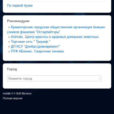
По первой букве
Рекомендуем
»
Краматорская городская общественная организация бывших
узников фашизма "Остарбайтэры"
»
Animals. Центр красоты и здоровья домашних животных
»
Торговая сеть " Триумф "
»
ДП КСУ "Донбассдомнаремонт"
»
ПТФ АБизнес. Сварочная техника
Город
X
mobile © I-Soft Bizness
Полная версия