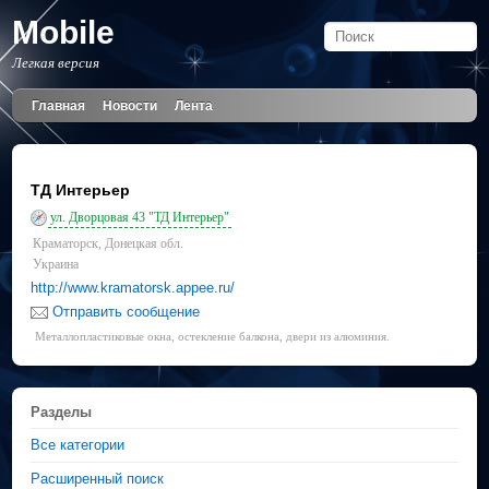
Mobile
Легкая версия
Главная
Новости
Лента
ТД Интерьер
ул. Дворцовая 43 "ТД Интерьер"
Краматорск, Донецкая обл.
Украина
http://www.kramatorsk.appee.ru/
Отправить сообщение
Металлопластиковые окна, остекление балкона, двери из алюминия.
Разделы
Все категории
Расширенный поиск