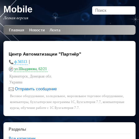
Mobile
Легкая версия
Главная
Новости
Лента
Центр Автоматизации "Партнёр"
|
ф.56513
ул.Шкадинова, 62/21
Краматорск, Донецкая обл.
Украина
Отправить сообщение
Весовое оборудование, холодильное, морозильное торговое оборудование,
компьютеры, бухгалтерские программы 1С, Бухгалтерия 7.7, компьютерные
курсы, обучение работе с 1С Бухгалтерия 7.7.
Разделы
Все категории