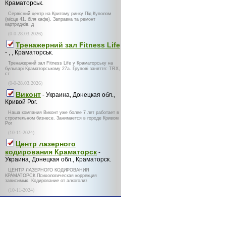
Краматорськ.
Сервісний центр на Критому ринку Під Куполом
(місце 41, біля кафе). Заправка та ремонт
картриджів, д
(0-0-28.03.2026)
Тренажерний зал Fitness Life
- , , Краматорськ.
Тренажерний зал Fitness Life у Краматорську на
бульварі Краматорському 27а. Групові заняття: TRX,
ст
(0-0-28.03.2026)
Виконт
- Украина, Донецкая обл.,
Кривой Рог.
Наша компания Виконт уже более 7 лет работает в
строительном бизнесе. Занимается в городе Кривом
Рог
(10-11-2024)
Центр лазерного
кодирования Краматорск
-
Украина, Донецкая обл., Краматорск.
ЦЕНТР ЛАЗЕРНОГО КОДИРОВАНИЯ
КРАМАТОРСК.Психологическая коррекция
зависимых. Кодирование от алкоголиз
(10-11-2024)