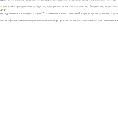
 услуги предприятиям, гражданам, предпринемателям. Составление юр. Документов, защита и пре
ист"
 наследственных и жилищных спорах! Составление исковых заявлений и других процессуальных докуме
ическая фирма, главным направлением оказания услуг которой является оказание профессиональных ю