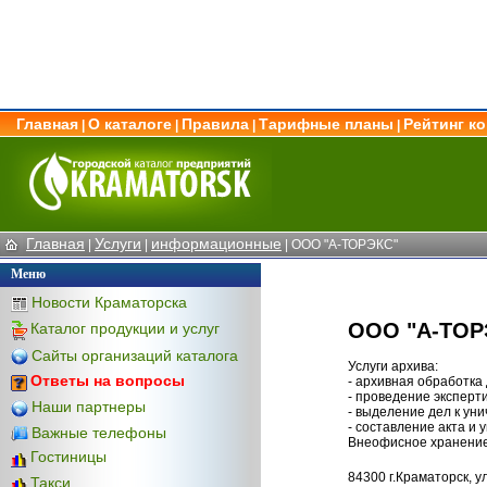
Главная
О каталоге
Правила
Тарифные планы
Рейтинг к
|
|
|
|
Главная
Услуги
информационные
|
|
| ООО "А-ТОРЭКС"
Меню
Новости Краматорска
ООО "А-ТОР
Каталог продукции и услуг
Сайты организаций каталога
Услуги архива:
Ответы на вопросы
- архивная обработка
- проведение эксперт
Наши партнеры
- выделение дел к ун
- составление акта и
Важные телефоны
Внеофисное хранение 
Гостиницы
84300 г.Краматорск, у
Такси