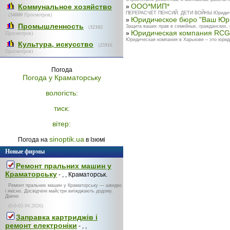
ООО*МИП*
Коммунальное хозяйство
»
ПЕРЕРАСЧЁТ ПЕНСИЙ. ДЕТИ ВОЙНЫ.Юридические
(
34080
Просмотров)
Юридическое бюро "Ваш Юр
»
Промышленность
Защита ваших прав в семейных, гражданских,
(
32102
Юридическая компания RCG
»
Просмотров)
Юридическая компания в Харькове – это юрид
Культура, искусство
(
25916
Просмотров)
Погода
Погода у
Краматорську
вологість:
тиск:
вітер:
sinoptik.ua
Погода на
в Ізюмі
Новые фирмы
Ремонт пральних машин у
Краматорську
- , , Краматорськ.
Ремонт пральних машин у Краматорську — швидко
і якісно. Досвідчені майстри виїжджають додому.
Діагно
(0-0-03.04.2026)
Заправка картриджів і
ремонт електроніки
- , ,