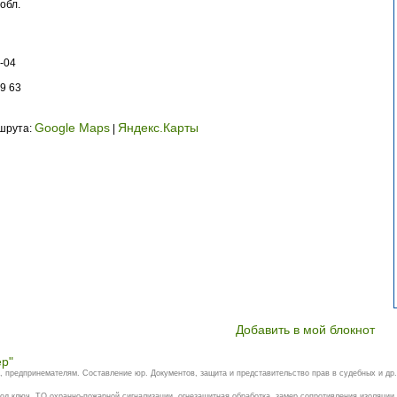
обл.
-04
9 63
Google Maps
Яндекс.Карты
ршрута:
|
Добавить в мой блокнот
ер"
 предпринемателям. Составление юр. Документов, защита и представительство прав в судебных и др. 
д ключ, ТО охранно-пожарной сигнализации, огнезащитная обработка, замер сопротивления изоляции и