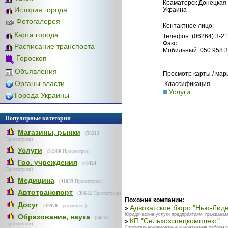
Краматорск Донецкая 
История города
Украина
Фотогалерея
Контактное лицо:
Карта города
Телефон: (06264) 3-21
Факс:
Расписание транспорта
Мобильный: 050 958 3
Гороскоп
Объявления
Просмотр карты / ма
Органы власти
Классификация
Услуги
Города Украины
Популярные категории
Магазины, рынки
(
56213
Просмотров)
Услуги
(
51960
Просмотров)
Гос. учреждения
(
48424
Просмотров)
Медицина
(
41039
Просмотров)
Автотранспорт
(
39612
Просмотров)
Похожие компании:
Досуг
(
35970
Просмотров)
Адвокатское бюро "Нью-Лид
»
Юридические услуги предприятиям, гражданам,
Образование, наука
(
34257
КП "Сельхозспецкомплект"
»
Просмотров)
Строительно-ремонтные и монтажные работы по