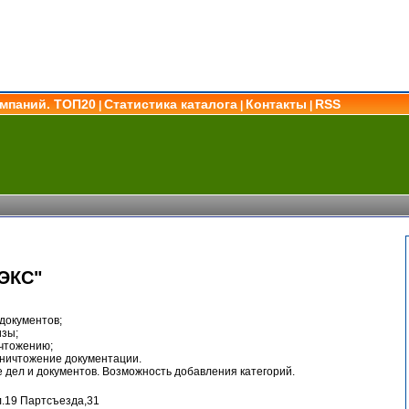
омпаний. ТОП20
Статистика каталога
Контакты
RSS
|
|
|
ЭКС"
 документов;
изы;
ичтожению;
 уничтожение документации.
дел и документов. Возможность добавления категорий.
л.19 Партсъезда,31