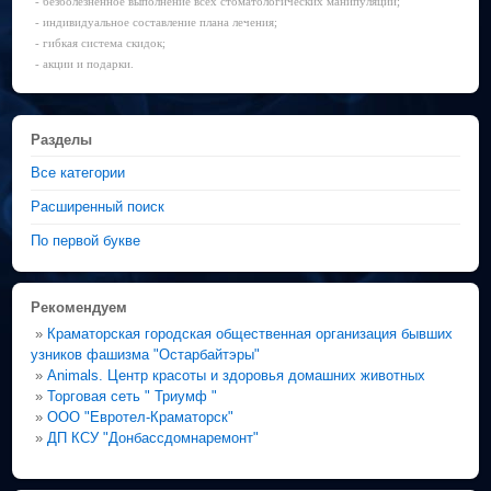
- безболезненное выполнение всех стоматологических манипуляций;
- индивидуальное составление плана лечения;
- гибкая система скидок;
- акции и подарки.
Разделы
Все категории
Расширенный поиск
По первой букве
Рекомендуем
»
Краматорская городская общественная организация бывших
узников фашизма "Остарбайтэры"
»
Animals. Центр красоты и здоровья домашних животных
»
Торговая сеть " Триумф "
»
ООО "Евротел-Краматорск"
»
ДП КСУ "Донбассдомнаремонт"