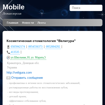
Mobile
Легкая версия
Главная
Новости
Лента
Косметическая стоматология "Велигура"
|
|
|
0505942174
0954556373
0952004292
|
413535
ул.Школьная,10; ул. Марата,5
Краматорск, Донецкая обл.
Украина
http://veligura.com
Отправить сообщение
- профилактика и лечение всех стоматологических заболеваний;
- реставрационные работы по восстановлению зубов;
- все виды протезирования;
- детский прием;
- эффективное отбеливание зубов;