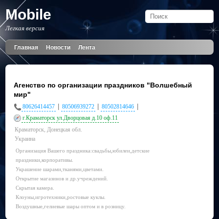
Mobile
Легкая версия
Главная
Новости
Лента
Агенство по организации праздников "Волшебный
мир"
|
|
|
80626414457
80506939272
80502814646
г.Краматорск ул.Дворцовая д.10 оф.11
Краматорск, Донецкая обл.
Украина
Организация Вашего праздника:свадьбы,юбилеи,детские
праздники,корпоративы.
Украшение шарами,тканями,цветами.
Открытие магазинов и др.учреждений.
Скрытая камера.
Клоуны,игротехники,ростовые куклы.
Воздушные,гелиевые шары оптом и в розницу.