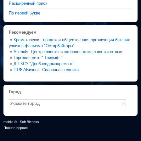
Расширенный поиск
По первой букве
Рекомендуем
»
Краматорская городская общественная организация бывших
узников фашизма "Остарбайтэры"
»
Animals. Центр красоты и здоровья домашних животных
»
Торговая сеть " Триумф "
»
ДП КСУ "Донбассдомнаремонт"
»
ПТФ АБизнес. Сварочная техника
Город
X
mobile © I-Soft Bizness
Полная версия