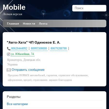
Mobile
Легкая версия
Главная
Новости
Лента
"Авто-Хата" ЧП Одиноков Е. А.
|
|
|
80626444992
80995508000
80679288788
ул. Юбилейная, 74
Краматорск, Донецкая обл.
Украина
Отправить сообщение
Продажа НОВЫХ автомобилей, гарантия, сервисное обслуживание,
оформление, кредит, страхование. заранее благодарен
Разделы
Все категории