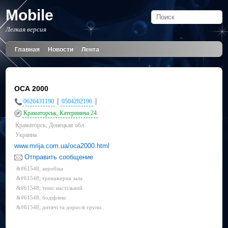
Mobile
Легкая версия
Главная
Новости
Лента
ОСА 2000
|
|
0626431190
0504282196
Краматорськ, Катеринича 24
Краматорск, Донецкая обл.
Украина
www.mrija.com.ua/oca2000.html
Отправить сообщение
&#61548; аеробіка
&#61548; тренажерна зала
&#61548; теніс настільний
&#61548; бодіфлекс
&#61548; дитячі та дорослі групи