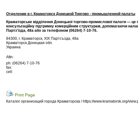
Отделение в г. Краматорск Донецкой Торгово - промышленной палаты
Краматорське відділення Донецької торгово-промислової палати — це пр
консультаційну підтримку комерційним структурам, допомагаючи налаг
Партз'їзда, 48а або за телефоном (06264) 7-10-76.
84300, г. Краматорск, ХIХ Партсъзда, 48а
Краматорск Донецкая обл.
Украина
Attn:
ph: (06264) 7-10-76
fax:
cell:
Print Page
Каталог организаций города Краматорска / https://www.kramatorsk.org/view