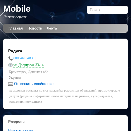
Mobile
Легкая версия
Главная
Новости
Лента
Радуга
|
80954616483
ул. Дворцовая 33-14
Краматорск, Донецкая обл.
Украина
Отправить сообщение
курьерская доставка почты, расклейка рекламных объявлений, промоутерские
услуги (раздача информационного материала на рынках, супермаркетах,
зоводских проходных)
Разделы
Все категории