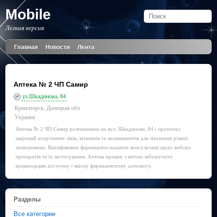
Mobile
Легкая версия
Главная
Новости
Лента
Аптека № 2 ЧП Самир
ул.Шкадинова, 84
Краматорск, Донецкая обл.
Украина
Аптека № 2 ЧП Самир розташована на вул. Шкадинова, 84 і пропонує
широкий асортимент ліків, вітамінів та медикаментів для лікування різних
захворювань. Кваліфіковані фармацевти надають консультації щодо вибору
препаратів та їх застосування. Аптека працює з метою забезпечити
краматорцям доступну і якісну фармацевтичну допомогу.
Разделы
Все категории