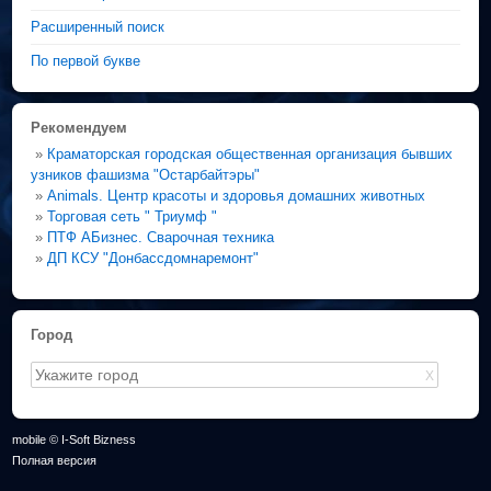
Расширенный поиск
По первой букве
Рекомендуем
»
Краматорская городская общественная организация бывших
узников фашизма "Остарбайтэры"
»
Animals. Центр красоты и здоровья домашних животных
»
Торговая сеть " Триумф "
»
ПТФ АБизнес. Сварочная техника
»
ДП КСУ "Донбассдомнаремонт"
Город
X
mobile © I-Soft Bizness
Полная версия