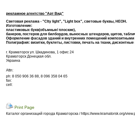
рекламное агентство "Арт Вид"
Световая реклама - "СIty light", "Light box", световые буквы, НЕОН.
Изготовление:
пластиковых букв(объмные/ плоские),
банеров, постеров для билбордов, выносных штендеров, щитов, таблич
Оформление фасадов зданий и внутренних помещений композитным
Полиграфия: визитки, буклеты, листовки, печать на ткани, дисконтные
г. Краматорск ул. Шкадинова, 1 офис 24
Краматорск Донецкая обл.
Украина
Attn:
ph: 8 050 906 36 88, 8 096 358 04 65
fax:
cell:
Print Page
Каталог организаций города Краматорска / https://www.kramatorsk.org/view