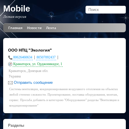
Mobile
Легкая версия
Главная
Новости
Лента
ООО НПЦ "Экология"
|
|
80626460634
80507092437
Краматорск, ул. Орджоникидзе, 1
Краматорск, Донецкая обл.
Украина
Отправить сообщение
Системы вентиляции, кондиционирования воздушного отопления на объектах
любой степени сложности. Проектирование, поставка оборудования, монтаж,
сервис. Просьба добавить в категорию "Оборудование" разделы "Вентиляция и
кондиционирование"
Разделы