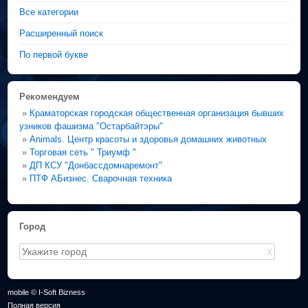
Все категории
Расширенный поиск
По первой букве
Рекомендуем
»
Краматорская городская общественная организация бывших
узников фашизма "Остарбайтэры"
»
Animals. Центр красоты и здоровья домашних животных
»
Торговая сеть " Триумф "
»
ДП КСУ "Донбассдомнаремонт"
»
ПТФ АБизнес. Сварочная техника
Город
X
mobile © I-Soft Bizness
Полная версия