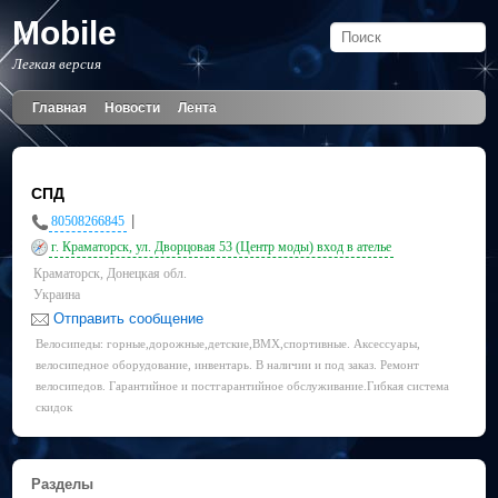
Mobile
Легкая версия
Главная
Новости
Лента
СПД
|
80508266845
г. Краматорск, ул. Дворцовая 53 (Центр моды) вход в ателье
Краматорск, Донецкая обл.
Украина
Отправить сообщение
Велосипеды: горные,дорожные,детские,BMX,спортивные. Аксессуары,
велосипедное оборудование, инвентарь. В наличии и под заказ. Ремонт
велосипедов. Гарантийное и постгарантийное обслуживание.Гибкая система
скидок
Разделы