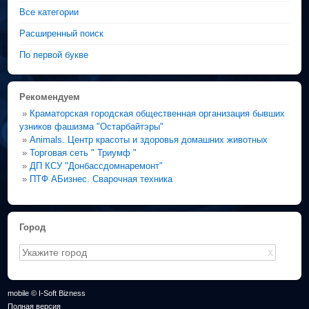
Все категории
Расширенный поиск
По первой букве
Рекомендуем
»
Краматорская городская общественная организация бывших
узников фашизма "Остарбайтэры"
»
Animals. Центр красоты и здоровья домашних животных
»
Торговая сеть " Триумф "
»
ДП КСУ "Донбассдомнаремонт"
»
ПТФ АБизнес. Сварочная техника
Город
X
mobile © I-Soft Bizness
Полная версия