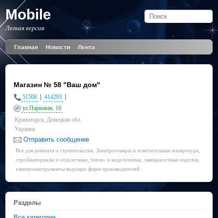
Mobile
Легкая версия
Главная
Новости
Лента
Магазин № 58 "Ваш дом"
|
|
51506
414293
ул.Парковая, 16
Краматорск, Донецкая обл.
Украина
Отправить сообщение
Все для ремонта и строительства. Электротовары и осветительная аппаратура,
стройматериалы и отделочные, тепло- и водотехника, лакокрасочные изделия,
электроинструменты ведущих фирм производителей.
Разделы
Все категории