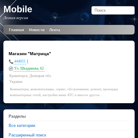
Mobile
Легкая версия
Главная
Новости
Лента
Магазин "Матрица"
|
444955
Ул. Шкадинова, 62
Краматорск, Донецкая обл.
Украина
Компьютеры, комплектующие, сервис, обслуживание, ремонт, прокладка
компьютерных сетей, настройка мини АТС и многое другое...
Разделы
Все категории
Расширенный поиск