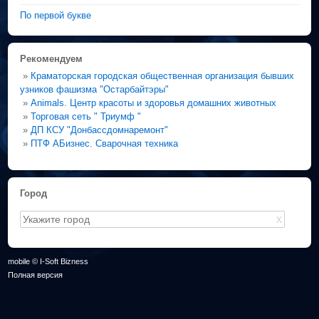
По первой букве
Рекомендуем
»
Краматорская городская общественная организация бывших
узников фашизма "Остарбайтэры"
»
Animals. Центр красоты и здоровья домашних животных
»
Торговая сеть " Триумф "
»
ДП КСУ "Донбассдомнаремонт"
»
ПТФ АБизнес. Сварочная техника
Город
X
mobile © I-Soft Bizness
Полная версия