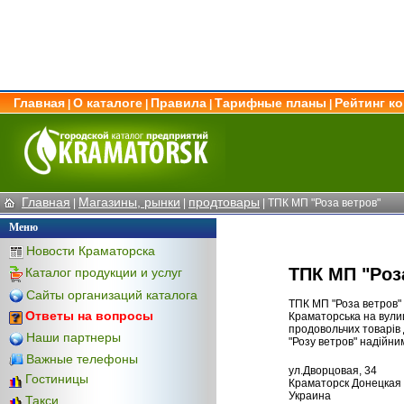
Главная
О каталоге
Правила
Тарифные планы
Рейтинг к
|
|
|
|
Главная
Магазины, рынки
продтовары
|
|
| ТПК МП "Роза ветров"
Меню
Новости Краматорска
ТПК МП "Роз
Каталог продукции и услуг
Сайты организаций каталога
ТПК МП "Роза ветров"
Ответы на вопросы
Краматорська на вулиц
продовольчих товарів 
Наши партнеры
"Розу ветров" надійни
Важные телефоны
ул.Дворцовая, 34
Гостиницы
Краматорск Донецкая 
Украина
Такси