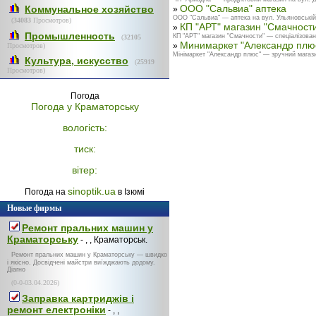
ООО "Сальвиа" аптека
Коммунальное хозяйство
»
ООО "Сальвиа" — аптека на вул. Ульяновській, 
(
34083
Просмотров)
КП "АРТ" магазин "Смачност
»
Промышленность
КП "АРТ" магазин "Смачности" — спеціалізован
(
32105
Минимаркет "Александр плю
»
Просмотров)
Мінімаркет "Александр плюс" — зручний магази
Культура, искусство
(
25919
Просмотров)
Погода
Погода у
Краматорську
вологість:
тиск:
вітер:
sinoptik.ua
Погода на
в Ізюмі
Новые фирмы
Ремонт пральних машин у
Краматорську
- , , Краматорськ.
Ремонт пральних машин у Краматорську — швидко
і якісно. Досвідчені майстри виїжджають додому.
Діагно
(0-0-03.04.2026)
Заправка картриджів і
ремонт електроніки
- , ,