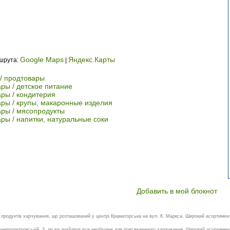
Google Maps
Яндекс.Карты
ршрута:
|
/ продтовары
ры / детское питание
ры / кондитерия
ры / крупы, макаронные изделия
ары / мясопродукты
ры / напитки, натуральные соки
Добавить в мой блокнот
продуктів харчування, що розташований у центрі Краматорська на вул. К. Маркса. Широкий асортимент 
непропетровській, 3, де ви знайдете все необхідне для повсякденного харчування. Широкий асортимент