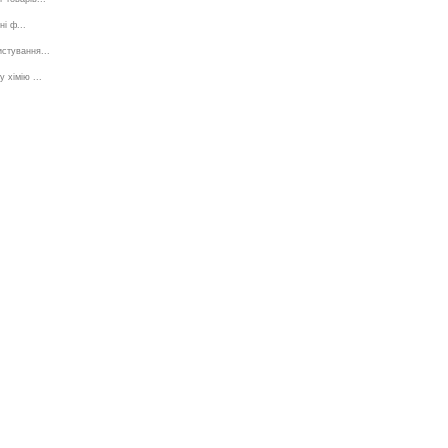
і ф...
стування...
 хімію ...