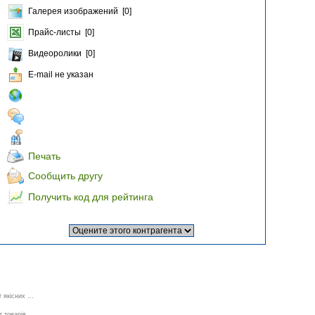
Галерея изображений [0]
Прайс-листы [0]
Видеоролики [0]
E-mail не указан
Печать
Сообщить другу
Получить код для рейтинга
якісних ...
 товарів...