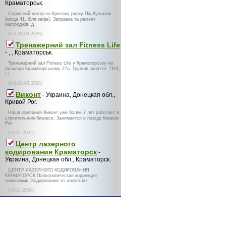
Краматорськ.
Сервісний центр на Критому ринку Під Куполом
(місце 41, біля кафе). Заправка та ремонт
картриджів, д
(0-0-28.03.2026)
Тренажерний зал Fitness Life
- , , Краматорськ.
Тренажерний зал Fitness Life у Краматорську на
бульварі Краматорському 27а. Групові заняття: TRX,
ст
(0-0-28.03.2026)
Виконт
- Украина, Донецкая обл.,
Кривой Рог.
Наша компания Виконт уже более 7 лет работает в
строительном бизнесе. Занимается в городе Кривом
Рог
(10-11-2024)
Центр лазерного
кодирования Краматорск
-
Украина, Донецкая обл., Краматорск.
ЦЕНТР ЛАЗЕРНОГО КОДИРОВАНИЯ
КРАМАТОРСК.Психологическая коррекция
зависимых. Кодирование от алкоголиз
(10-11-2024)