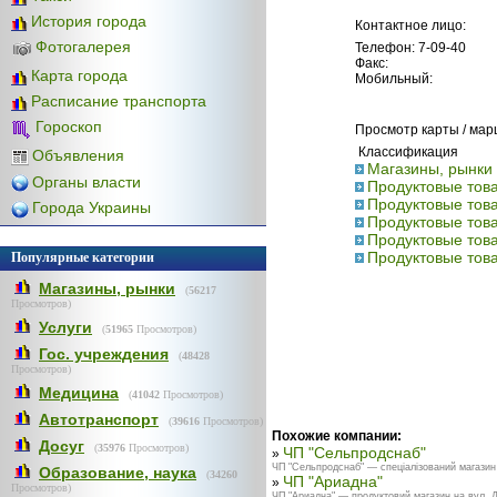
История города
Контактное лицо:
Фотогалерея
Телефон: 7-09-40
Факс:
Карта города
Мобильный:
Расписание транспорта
Гороскоп
Просмотр карты / ма
Классификация
Объявления
Магазины, рынки 
Органы власти
Продуктовые това
Продуктовые това
Города Украины
Продуктовые това
Продуктовые тов
Продуктовые това
Популярные категории
Магазины, рынки
(
56217
Просмотров)
Услуги
(
51965
Просмотров)
Гос. учреждения
(
48428
Просмотров)
Медицина
(
41042
Просмотров)
Автотранспорт
(
39616
Просмотров)
Похожие компании:
Досуг
(
35976
Просмотров)
ЧП "Сельпродснаб"
»
ЧП "Сельпродснаб" — спеціалізований магазин 
Образование, наука
(
34260
ЧП "Ариадна"
»
Просмотров)
ЧП "Ариадна" — продуктовий магазин на вул. Д