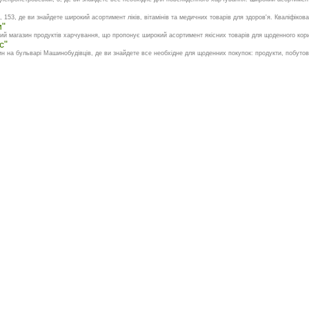
153, де ви знайдете широкий асортимент ліків, вітамінів та медичних товарів для здоров'я. Кваліфікован
и"
ий магазин продуктів харчування, що пропонує широкий асортимент якісних товарів для щоденного кори
с"
н на бульварі Машинобудівців, де ви знайдете все необхідне для щоденних покупок: продукти, побутову