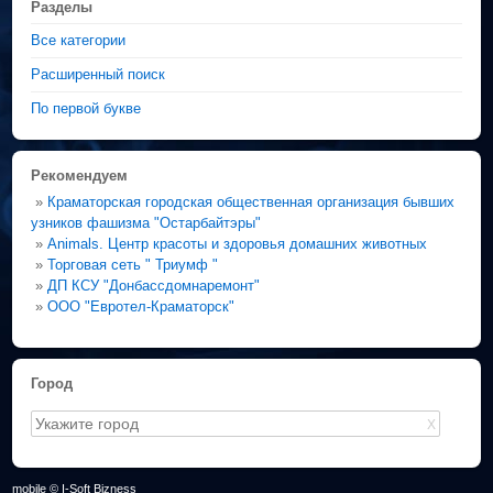
Разделы
Все категории
Расширенный поиск
По первой букве
Рекомендуем
»
Краматорская городская общественная организация бывших
узников фашизма "Остарбайтэры"
»
Animals. Центр красоты и здоровья домашних животных
»
Торговая сеть " Триумф "
»
ДП КСУ "Донбассдомнаремонт"
»
ООО "Евротел-Краматорск"
Город
X
mobile © I-Soft Bizness