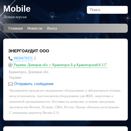
Mobile
Легкая версия
Главная
Новости
Лента
ЭНЕРГОАУДИТ ООО
|
/06264/76151
Украина. Донецкая обл. г. Краматорск Б-р Краматорский 8-117
Краматорск, Донецкая обл.
Украина
Отправить сообщение
Предприятие предлагает медицинское оборудование и лабораторную технику,
весы,течеискатели, трассоискатели,оборудование для ЖКХ, энергетики и
цементной промышленности. Поставки на дилерских условиях продукции
производства Японии, Польши, США, России. Прошу обычную регистрацию.
С уважением директор Васина Е.О.