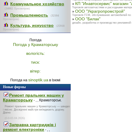
КП "Инавтосервис" магазин "
Коммунальное хозяйство
»
Торговля автозапчастями и расходными матери
(
34082
Просмотров)
ООО "Украгропромстрой"
»
Промышленность
Торговля ГСМ, обслуживание автомобилей по 
(
32104
ООО "Билак"
»
Просмотров)
дизайн, разработка и производство рекламной
Культура, искусство
(
25918
Просмотров)
Погода
Погода у
Краматорську
вологість:
тиск:
вітер:
sinoptik.ua
Погода на
в Ізюмі
Новые фирмы
Ремонт пральних машин у
Краматорську
- , , Краматорськ.
Ремонт пральних машин у Краматорську — швидко
і якісно. Досвідчені майстри виїжджають додому.
Діагно
(0-0-03.04.2026)
Заправка картриджів і
ремонт електроніки
- , ,