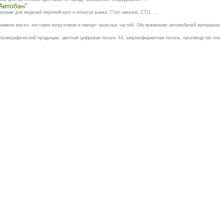
Автобан"
алами для моделей европейского и японско рынка. Стол заказов, СТО. ...
замене масел, поставки погрузчиков и импорт запасных частей. Обслуживание автомобилей материала
 полиграфической продукции, цветная цифровая печать А3, широкоформатная печать, производство пла