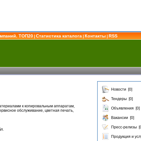
омпаний. ТОП20
Статистика каталога
Контакты
RSS
|
|
|
Новости [0]
Тендеры [0]
атериалами к копировальным аппаратам,
Объявления [0]
рвисное обслуживание, цветная печать,
Вакансии [0]
Пресс-релизы [0
л.
Продукция и услу