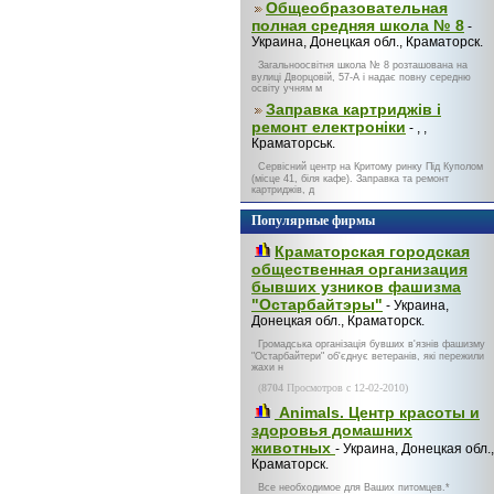
Общеобразовательная
полная средняя школа № 8
-
Украина, Донецкая обл., Краматорск.
Загальноосвітня школа № 8 розташована на
вулиці Дворцовій, 57-А і надає повну середню
освіту учням м
Заправка картриджів і
ремонт електроніки
- , ,
Краматорськ.
Сервісний центр на Критому ринку Під Куполом
(місце 41, біля кафе). Заправка та ремонт
картриджів, д
Популярные фирмы
Краматорская городская
общественная организация
бывших узников фашизма
"Остарбайтэры"
- Украина,
Донецкая обл., Краматорск.
Громадська організація бувших в'язнів фашизму
"Остарбайтери" об'єднує ветеранів, які пережили
жахи н
(
8704
Просмотров с 12-02-2010)
Animals. Центр красоты и
здоровья домашних
животных
- Украина, Донецкая обл.,
Краматорск.
Все необходимое для Ваших питомцев.*