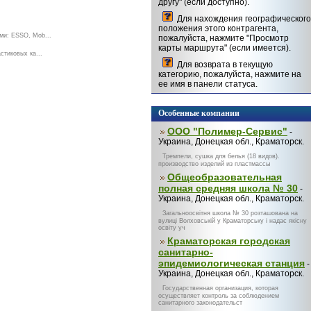
другу" (если доступно).
Для нахождения географического
положения этого контрагента,
ми: ESSO, Mob...
пожалуйста, нажмите "Просмотр
карты маршрута" (если имеется).
стиковых ка...
Для возврата в текущую
категорию, пожалуйста, нажмите на
ее имя в панели статуса.
Особенные компании
ООО "Полимер-Сервис"
-
Украина, Донецкая обл., Краматорск.
Тремпели, сушка для белья (18 видов).
производство изделий из пластмассы
Общеобразовательная
полная средняя школа № 30
-
Украина, Донецкая обл., Краматорск.
Загальноосвітня школа № 30 розташована на
вулиці Волховській у Краматорську і надає якісну
освіту уч
Краматорская городская
санитарно-
эпидемиологическая станция
-
Украина, Донецкая обл., Краматорск.
Государственная организация, которая
осуществляет контроль за соблюдением
санитарного законодательст