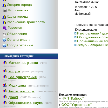
Контактное лицо:
История города
Телефон: 7-70-51
Фотогалерея
Факс:
Мобильный:
Карта города
Расписание транспорта
Просмотр карты / марш
Гороскоп
Классификация
Изготовление / дат
Объявления
Оборудование / ба
Органы власти
Промышленные тов
Услуги / аварийные
Города Украины
Популярные категории
Магазины, рынки
(
56216
Просмотров)
Услуги
(
51963
Просмотров)
Гос. учреждения
(
48426
Просмотров)
Медицина
(
41041
Просмотров)
Автотранспорт
(
39615
Просмотров)
Похожие компании:
Досуг
(
35973
Просмотров)
ЧМП "Кайрос"
»
Оптовая торговля расходными материалами (кат
Образование, наука
(
34259
ООО "Укрконтракт"
»
Просмотров)
Торговля канцтоварами, расходными материалам