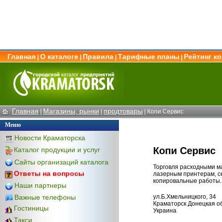
Главная
О каталоге
Правила
Тарифные планы
Рейтинг к
|
|
|
|
Главная
Магазины, рынки
продтовары
|
|
| Копи Сервис
Меню
Новости Краматорска
Копи Сервис
Каталог продукции и услуг
Сайты организаций каталога
Торговля расходными м
Ответы на вопросы
лазерным принтерам, се
копировальные работы.
Наши партнеры
Важные телефоны
ул.Б.Хмельницкого, 34
Краматорск Донецкая об
Гостиницы
Украина
Такси