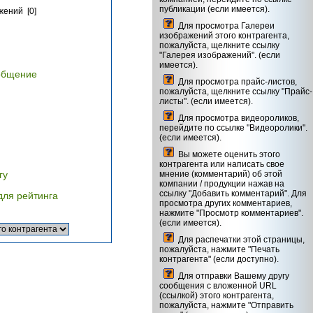
публикации (если имеется).
жений [0]
Для просмотра Галереи
изображений этого контрагента,
пожалуйста, щелкните ссылку
"Галерея изображений". (если
имеется).
общение
Для просмотра прайс-листов,
пожалуйста, щелкните ссылку "Прайс-
листы". (если имеется).
Для просмотра видеороликов,
перейдите по ссылке "Видеоролики".
(если имеется).
Вы можете оценить этого
контрагента или написать свое
гу
мнение (комментарий) об этой
компании / продукции нажав на
ссылку "Добавить комментарий". Для
для рейтинга
просмотра других комментариев,
нажмите "Просмотр комментариев".
(если имеется).
Для распечатки этой страницы,
пожалуйста, нажмите "Печать
контрагента" (если доступно).
Для отправки Вашему другу
сообщения с вложенной URL
(ссылкой) этого контрагента,
пожалуйста, нажмите "Отправить