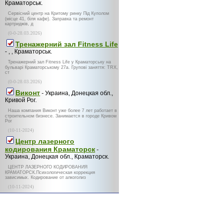
Краматорськ.
Сервісний центр на Критому ринку Під Куполом
(місце 41, біля кафе). Заправка та ремонт
картриджів, д
(0-0-28.03.2026)
Тренажерний зал Fitness Life
- , , Краматорськ.
Тренажерний зал Fitness Life у Краматорську на
бульварі Краматорському 27а. Групові заняття: TRX,
ст
(0-0-28.03.2026)
Виконт
- Украина, Донецкая обл.,
Кривой Рог.
Наша компания Виконт уже более 7 лет работает в
строительном бизнесе. Занимается в городе Кривом
Рог
(10-11-2024)
Центр лазерного
кодирования Краматорск
-
Украина, Донецкая обл., Краматорск.
ЦЕНТР ЛАЗЕРНОГО КОДИРОВАНИЯ
КРАМАТОРСК.Психологическая коррекция
зависимых. Кодирование от алкоголиз
(10-11-2024)