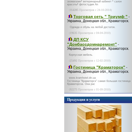
зоомагазин* ветеринарный кабинет * салон
красоты* фотостудия An
(
114285
Просмотров с 24-10-2014)
Торговая сеть " Триумф "
-
Украина, Донецкая обл., Краматорск.
Одежда и обувь на любой достаток.
(
19635
Просмотров с 04-04-2010)
ДП КСУ
"Донбассдомнаремонт"
-
Украина, Донецкая обл., Краматорск.
Корпусная мебель.
(
25492
Просмотров с 12-02-2010)
Гостиница "Краматорск"
-
Украина, Донецкая обл., Краматорск.
www.kramhotel.dn.ua
Гостиница "Краматорск" самая большая гостиница
Краматорска. Она рас
(
92275
Просмотров с 01-09-2010)
Продукция и услуги