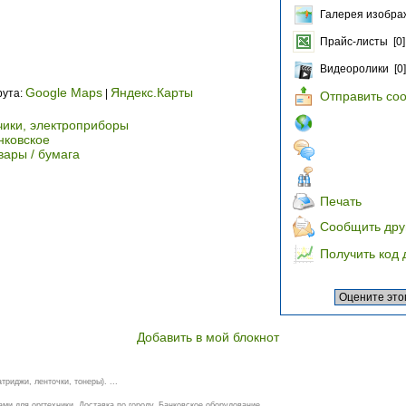
Галерея изобра
Прайс-листы [0]
Видеоролики [0]
Google Maps
Яндекс.Карты
рута:
|
Отправить со
чики, электроприборы
нковское
ары / бумага
Печать
Сообщить дру
Получить код 
Добавить в мой блокнот
риджи, ленточки, тонеры). ...
и для оргтехники. Доставка по городу. Банковское оборудование. ...