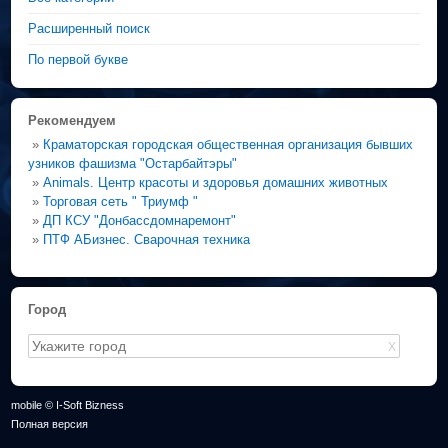
Расширенный поиск
По первой букве
Рекомендуем
»
Краматорская городская общественная организация бывших
узников фашизма "Остарбайтэры"
»
Animals. Центр красоты и здоровья домашних животных
»
Торговая сеть " Триумф "
»
ДП КСУ "Донбассдомнаремонт"
»
ПТФ АБизнес. Сварочная техника
Город
X
mobile © I-Soft Bizness
Полная версия