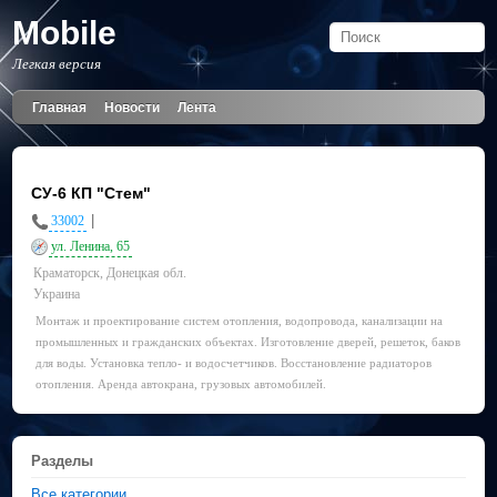
Mobile
Легкая версия
Главная
Новости
Лента
СУ-6 КП "Стем"
|
33002
ул. Ленина, 65
Краматорск, Донецкая обл.
Украина
Монтаж и проектирование систем отопления, водопровода, канализации на
промышленных и гражданских объектах. Изготовление дверей, решеток, баков
для воды. Установка тепло- и водосчетчиков. Восстановление радиаторов
отопления. Аренда автокрана, грузовых автомобилей.
Разделы
Все категории