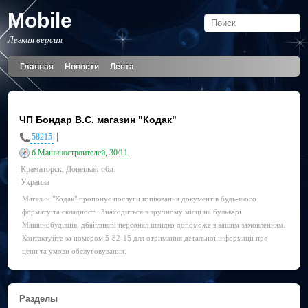
Mobile
Легкая версия
Главная
Новости
Лента
ЧП Бондар В.С. магазин "Кодак"
|
58215
б.Машиностроителей, 30/11
Краматорск, Донецкая обл.
Украина
Магазин "Кодак" пропонує послуги копіювання документів будь-якого
формату та складності. Знаходиться в зручному місці на бульварі
Машинобудівців, дбайливий персонал швидко допоможе з вашим замовленням.
Контактуйте за номером 5-82-15 для отримання детальної інформації про
цени та умови обслуговування.
Разделы