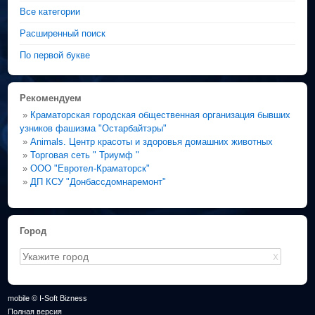
Все категории
Расширенный поиск
По первой букве
Рекомендуем
»
Краматорская городская общественная организация бывших
узников фашизма "Остарбайтэры"
»
Animals. Центр красоты и здоровья домашних животных
»
Торговая сеть " Триумф "
»
ООО "Евротел-Краматорск"
»
ДП КСУ "Донбассдомнаремонт"
Город
X
mobile © I-Soft Bizness
Полная версия