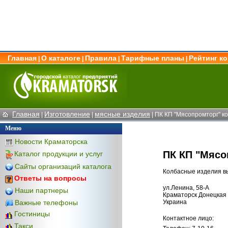
Главная
О каталоге
Правила
Тарифные планы
Рейтинг к
|
|
|
|
Главная
Изготовление
мясные изделия
|
|
| ПК КП "Мясопромторг" к
Меню
Новости Краматорска
ПК КП "Мясо
Каталог продукции и услуг
Сайты организаций каталога
Колбасные изделия вы
Ответы на вопросы
ул.Ленина, 58-А
Наши партнеры
Краматорск Донецкая 
Важные телефоны
Украина
Гостиницы
Контактное лицо:
Такси