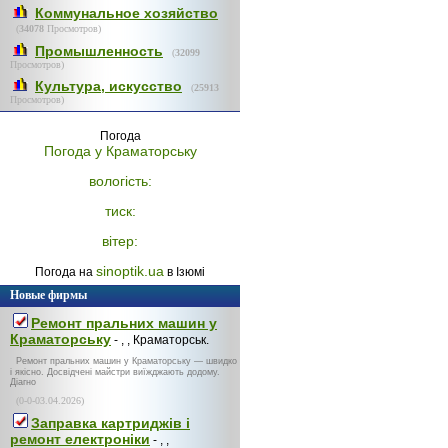
Коммунальное хозяйство
(
34078
Просмотров)
Промышленность
(
32099
Просмотров)
Культура, искусство
(
25913
Просмотров)
Погода
Погода у
Краматорську
вологість:
тиск:
вітер:
sinoptik.ua
Погода на
в Ізюмі
Новые фирмы
Ремонт пральних машин у
Краматорську
- , , Краматорськ.
Ремонт пральних машин у Краматорську — швидко
і якісно. Досвідчені майстри виїжджають додому.
Діагно
(0-0-03.04.2026)
Заправка картриджів і
ремонт електроніки
- , ,