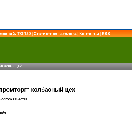
омпаний. ТОП20
Статистика каталога
Контакты
RSS
|
|
|
олбасный цех
промторг" колбасный цех
сокого качества.
обл.