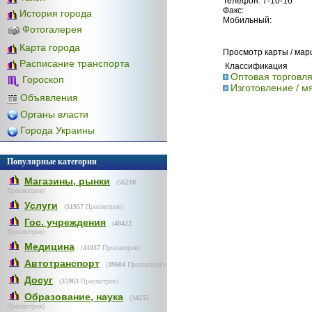
Телефон: 7-10-16
Факс:
История города
Мобильный:
Фотогалерея
Карта города
Просмотр карты / ма
Расписание транспорта
Классификация
Оптовая торговля
Гороскоп
Изготовление / м
Объявления
Органы власти
Города Украины
Популярные категории
Магазины, рынки
(
56210
Просмотров)
Услуги
(
51957
Просмотров)
Гос. учреждения
(
48422
Просмотров)
Медицина
(
41037
Просмотров)
Автотранспорт
(
39604
Просмотров)
Досуг
(
35963
Просмотров)
Образование, наука
(
34255
Просмотров)