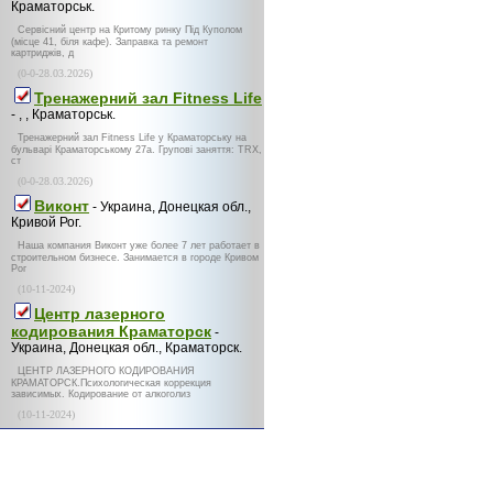
Краматорськ.
Сервісний центр на Критому ринку Під Куполом
(місце 41, біля кафе). Заправка та ремонт
картриджів, д
(0-0-28.03.2026)
Тренажерний зал Fitness Life
- , , Краматорськ.
Тренажерний зал Fitness Life у Краматорську на
бульварі Краматорському 27а. Групові заняття: TRX,
ст
(0-0-28.03.2026)
Виконт
- Украина, Донецкая обл.,
Кривой Рог.
Наша компания Виконт уже более 7 лет работает в
строительном бизнесе. Занимается в городе Кривом
Рог
(10-11-2024)
Центр лазерного
кодирования Краматорск
-
Украина, Донецкая обл., Краматорск.
ЦЕНТР ЛАЗЕРНОГО КОДИРОВАНИЯ
КРАМАТОРСК.Психологическая коррекция
зависимых. Кодирование от алкоголиз
(10-11-2024)