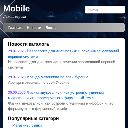
Mobile
Легкая версия
Главная
Новости
Лента
Новости каталога
Неврология для диагностики и лечения заболеваний
29.07.2026
нервной системы
Неврология для диагностики и лечения заболеваний нервной
системы
Аренда мотоцикла по всей Украине
29.07.2026
Аренда мотоцикла по всей Украине
Физика звукозаписи: как устроен студийный
30.06.2026
микрофон и что формирует его фирменный тембр
Физика звукозаписи: как устроен студийный микрофон и что
формирует его фирменный тембр
Популярные категори
»
Магазины, рынки