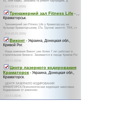
41, біля кафе). Заправка та ремонт картриджів, д
(0-0-28.03.2026)
Тренажерний зал Fitness Life
- , ,
Краматорськ.
Тренажерний зал Fitness Life у Краматорську на
бульварі Краматорському 27а. Групові заняття: TRX, ст
(0-0-28.03.2026)
Виконт
- Украина, Донецкая обл.,
Кривой Рог.
Наша компания Виконт уже более 7 лет работает в
строительном бизнесе. Занимается в городе Кривом Рог
(10-11-2024)
Центр лазерного кодирования
Краматорск
- Украина, Донецкая обл.,
Краматорск.
ЦЕНТР ЛАЗЕРНОГО КОДИРОВАНИЯ
КРАМАТОРСК.Психологическая коррекция зависимых.
Кодирование от алкоголиз
(10-11-2024)