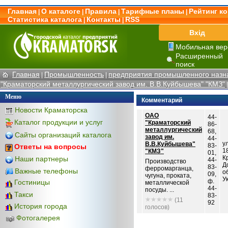
Главная
О каталоге
Правила
Тарифные планы
Рейтинг к
|
|
|
|
Статистика каталога
Контакты
RSS
|
|
Вхід
Мобильная вер
Расширенный
поиск
Главная
Промышленность
предприятия промышленного назн
|
|
"Краматорский металлургический завод им. В.В.Куйбышева" "КМЗ"
Меню
Комментарий
Новости Краматорска
ОАО
44-
Каталог продукции и услуг
"Краматорский
86-
металлургический
68,
Сайты организаций каталога
завод им.
44-
у
В.В.Куйбышева"
83-
Ответы на вопросы
1
"КМЗ"
01,
К
Наши партнеры
44-
Производство
Д
83-
ферромарганца,
Важные телефоны
о
09,
чугуна, проката,
У
ф.
Гостиницы
металлической
44-
посуды. ...
Такси
83-
(11
92
История города
голосов)
Фотогалерея