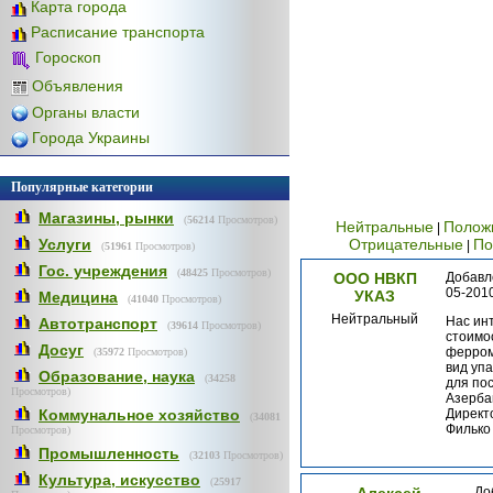
Карта города
Расписание транспорта
Гороскоп
Объявления
Органы власти
Города Украины
Популярные категории
Магазины, рынки
(
56214
Просмотров)
Нейтральные
Полож
|
Услуги
Отрицательные
По
|
(
51961
Просмотров)
Гос. учреждения
(
48425
Просмотров)
ООО НВКП
Добавл
05-2010
УКАЗ
Медицина
(
41040
Просмотров)
Нейтральный
Нас ин
Автотранспорт
(
39614
Просмотров)
стоимо
Досуг
ферром
(
35972
Просмотров)
вид упа
Образование, наука
(
34258
для пос
Просмотров)
Азерба
Коммунальное хозяйство
Директ
(
34081
Филько 
Просмотров)
Промышленность
(
32103
Просмотров)
Культура, искусство
(
25917
До