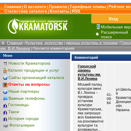
Главная
О каталоге
Правила
Тарифные планы
Рейтинг к
|
|
|
|
Статистика каталога
Контакты
RSS
|
|
Вхід
Мобильная вер
Расширенный
поиск
Главная
Культура, искусство
дворцы культуры и техники
Горо
|
|
|
им. В.И.Ленина
| Просмотр комментариев
Меню
Комментарий
Новости Краматорска
Городской
Каталог продукции и услуг
дворец
культуры им.
Сайты организаций каталога
В.И.Ленина
Ответы на вопросы
Міський палац
культури імені
ул.Школь
Наши партнеры
В.І. Леніна –
9
41-
провідна
Крамато
Важные телефоны
09-
установа
Донецка
84
Гостиницы
культури
обл.
Краматорська,
Украина
Такси
яка запрошує
всіх бажаючих
История города
на різноманітні
Фотогалерея
культурні та
розважальн...