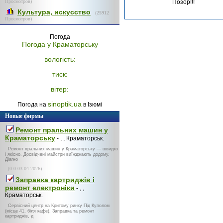
Просмотров)
Позор!!!
Культура, искусство
(
25912
Просмотров)
Погода
Погода у
Краматорську
вологість:
тиск:
вітер:
sinoptik.ua
Погода на
в Ізюмі
Новые фирмы
Ремонт пральних машин у
Краматорську
- , , Краматорськ.
Ремонт пральних машин у Краматорську — швидко
і якісно. Досвідчені майстри виїжджають додому.
Діагно
(0-0-03.04.2026)
Заправка картриджів і
ремонт електроніки
- , ,
Краматорськ.
Сервісний центр на Критому ринку Під Куполом
(місце 41, біля кафе). Заправка та ремонт
картриджів, д