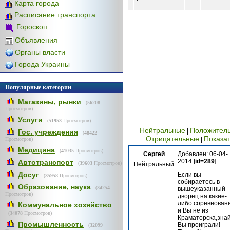
Карта города
Расписание транспорта
Гороскоп
Объявления
Органы власти
Города Украины
Популярные категории
Магазины, рынки
(
56208
Просмотров)
Услуги
(
51953
Просмотров)
Нейтральные
Положител
|
Гос. учреждения
(
48422
Отрицательные
Показат
|
Просмотров)
Медицина
(
41035
Просмотров)
Сергей
Добавлен: 06-04-
2014 [
id=289
]
Автотранспорт
(
39603
Просмотров)
Нейтральный
Досуг
Если вы
(
35958
Просмотров)
собираетесь в
Образование, наука
(
34254
вышеуказанный
Просмотров)
дворец на какие-
либо соревнован
Коммунальное хозяйство
и Вы не из
(
34078
Просмотров)
Краматорска,знай
Промышленность
Вы проиграли!
(
32099