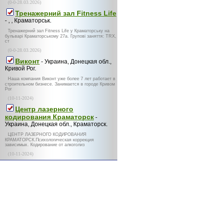
(0-0-28.03.2026)
Тренажерний зал Fitness Life
- , , Краматорськ.
Тренажерний зал Fitness Life у Краматорську на
бульварі Краматорському 27а. Групові заняття: TRX,
ст
(0-0-28.03.2026)
Виконт
- Украина, Донецкая обл.,
Кривой Рог.
Наша компания Виконт уже более 7 лет работает в
строительном бизнесе. Занимается в городе Кривом
Рог
(10-11-2024)
Центр лазерного
кодирования Краматорск
-
Украина, Донецкая обл., Краматорск.
ЦЕНТР ЛАЗЕРНОГО КОДИРОВАНИЯ
КРАМАТОРСК.Психологическая коррекция
зависимых. Кодирование от алкоголиз
(10-11-2024)