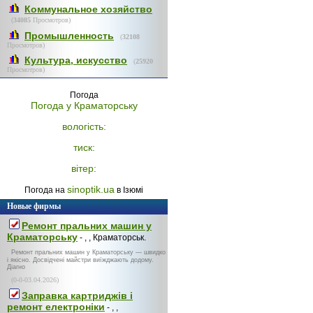
Коммунальное хозяйство
(
34085
Просмотров)
Промышленность
(
32108
Просмотров)
Культура, искусство
(
25920
Просмотров)
Погода
Погода у
Краматорську
вологість:
тиск:
вітер:
sinoptik.ua
Погода на
в Ізюмі
Новые фирмы
Ремонт пральних машин у
Краматорську
- , , Краматорськ.
Ремонт пральних машин у Краматорську — швидко
і якісно. Досвідчені майстри виїжджають додому.
Діагно
(0-0-03.04.2026)
Заправка картриджів і
ремонт електроніки
- , ,