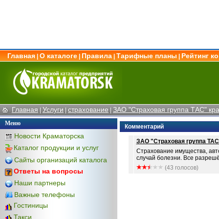
Главная
О каталоге
Правила
Тарифные планы
Рейтинг к
|
|
|
|
Главная
Услуги
страхование
ЗАО "Страховая группа ТАС" кр
|
|
|
Меню
Комментарий
Новости Краматорска
ЗАО "Страховая группа ТА
Каталог продукции и услуг
Страхование имущества, авто
случай болезни. Все разрешё
Сайты организаций каталога
(43 голосов)
Ответы на вопросы
Наши партнеры
Важные телефоны
Гостиницы
Такси