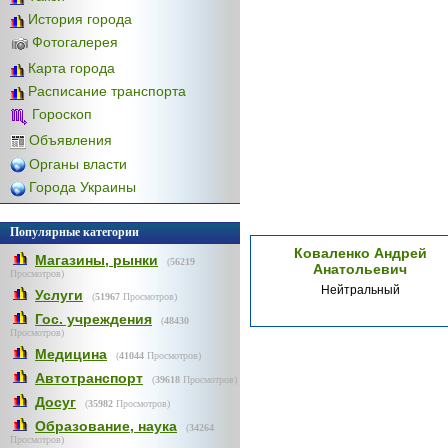
История города
Фотогалерея
Карта города
Расписание транспорта
Гороскоп
Объявления
Органы власти
Города Украины
Популярные категории
Коваленко Андрей
Магазины, рынки
(
56219
Анатольевич
Просмотров)
Нейтральный
Услуги
(
51967
Просмотров)
Гос. учреждения
(
48430
Просмотров)
Медицина
(
41044
Просмотров)
Автотранспорт
(
39618
Просмотров)
Досуг
(
35982
Просмотров)
Образование, наука
(
34264
Просмотров)