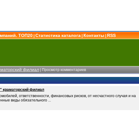
омпаний. ТОП20
Статистика каталога
Контакты
RSS
|
|
|
аматорский филиал
| Просмотр комментариев
С" краматорский филиал
мобилей, ответственности, финансовых рисков, от несчастного случая и на
нные виды обязательного ...