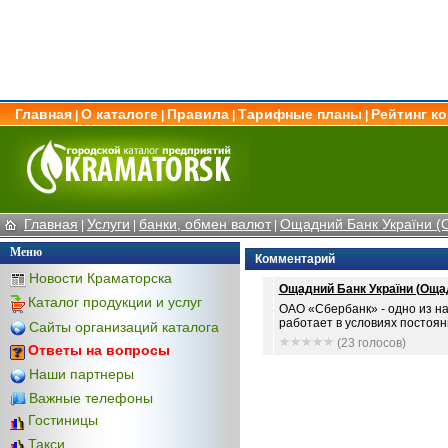
Главная
О каталоге
Правила
Тарифные планы
Рейтинг к
|
|
|
|
Главная
Услуги
банки, обмен валют
Ощадний Банк України (
|
|
|
Меню
Комментарий
Новости Краматорска
Ощадний Банк України (Ощад
Каталог продукции и услуг
ОАО «Сбербанк» - одно из н
работает в условиях постоянн
Сайты организаций каталога
(23 голосов)
Ответы на вопросы
Наши партнеры
Важные телефоны
Гостиницы
Такси