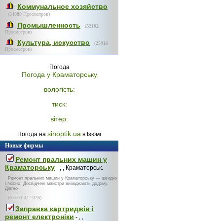
Коммунальное хозяйство
(
34080
Просмотров)
Промышленность
(
32102
Просмотров)
Культура, искусство
(
25916
Просмотров)
Погода
Погода у
Краматорську
вологість:
тиск:
вітер:
sinoptik.ua
Погода на
в Ізюмі
Новые фирмы
Ремонт пральних машин у
Краматорську
- , , Краматорськ.
Ремонт пральних машин у Краматорську — швидко
і якісно. Досвідчені майстри виїжджають додому.
Діагно
(0-0-03.04.2026)
Заправка картриджів і
ремонт електроніки
- , ,