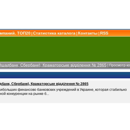
омпаний. ТОП20
Статистика каталога
Контакты
RSS
|
|
|
Ощадбанк, Сбербанк), Краматорське відділення № 2865
| Просмотр к
банк, Сбербанк), Краматорське відділення № 2865
аибольших финансово банковских учреждений в Украине, которая стабильно
ой конкуренции на рынке б...