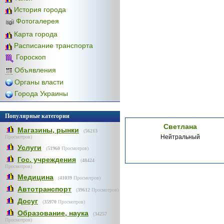
История города
Фотогалерея
Карта города
Расписание транспорта
Гороскоп
Объявления
Органы власти
Города Украины
Популярные категории
Светлана
Магазины, рынки
(
56213
Нейтральный
Просмотров)
Услуги
(
51960
Просмотров)
Гос. учреждения
(
48424
Просмотров)
Медицина
(
41039
Просмотров)
Автотранспорт
(
39612
Просмотров)
Досуг
(
35970
Просмотров)
Образование, наука
(
34257
Просмотров)