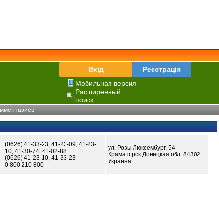
Вхід
Реєстрація
Мобильная версия
Расширенный
поиск
омментариев
(0626) 41-33-23, 41-23-09, 41-23-
ул. Розы Люксембург, 54
10, 41-30-74, 41-02-88
Краматорск Донецкая обл. 84302
(0626) 41-23-10, 41-33-23
Украина
0 800 210 800