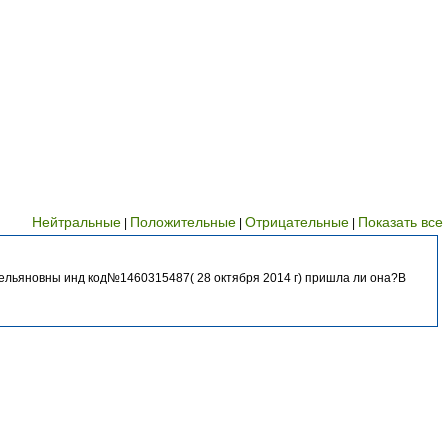
Нейтральные
Положительные
Отрицательные
Показать все
|
|
|
льяновны инд код№1460315487( 28 октября 2014 г) пришла ли она?В