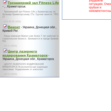
ухудшили
Тренажерний зал Fitness Life
ситуацию. Оче
- , , Краматорськ.
грубые и
некомпетентны
Тренажерний зал Fitness Life у Краматорську на
бульварі Краматорському 27а. Групові заняття: TRX,
ст
(0-0-28.03.2026)
Виконт
- Украина, Донецкая обл.,
Кривой Рог.
Наша компания Виконт уже более 7 лет работает в
строительном бизнесе. Занимается в городе Кривом
Рог
(10-11-2024)
Центр лазерного
кодирования Краматорск
-
Украина, Донецкая обл., Краматорск.
ЦЕНТР ЛАЗЕРНОГО КОДИРОВАНИЯ
КРАМАТОРСК.Психологическая коррекция
зависимых. Кодирование от алкоголиз
(10-11-2024)