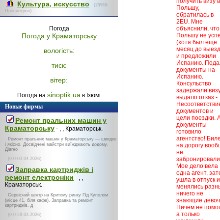
получить визу в
Культура, искусство
(
25916
Польшу,
Просмотров)
обратилась в
2EU. Мне
Погода
объяснили, что
Погода у
Краматорську
Польшу не усп
(хотя был еще
месяц до выезд
вологість:
и предложили
Испанию. Пода
тиск:
документы на
Испанию.
вітер:
Консульство
задержали визу
sinoptik.ua
Погода на
в Ізюмі
выдало отказ -
Несоответстви
Новые фирмы
документов и
цели поездки. 
Ремонт пральних машин у
документы
Краматорську
- , , Краматорськ.
готовило
агентство! Бил
Ремонт пральних машин у Краматорську — швидко
і якісно. Досвідчені майстри виїжджають додому.
на дорогу воо
Діагно
не
(0-0-03.04.2026)
забронировали
Мое дело вела
Заправка картриджів і
одна агент, за
ремонт електроніки
- , ,
ушла в отпуск и
Краматорськ.
менялись разн
ничего не
Сервісний центр на Критому ринку Під Куполом
знающие девоч
(місце 41, біля кафе). Заправка та ремонт
картриджів, д
Ничем не помог
а только
(0-0-28.03.2026)