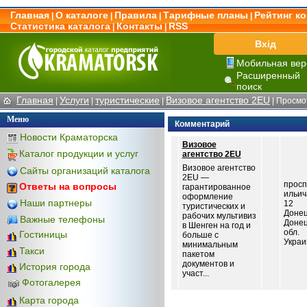
Главная
О каталоге
Правила
Тарифные планы
Рейтинг к
|
|
|
|
Статистика каталога
Контакты
RSS
|
|
Вхід
Мобильная вер
Расширенный
поиск
Главная
Услуги
туристические
Визовое агентство 2EU
|
|
|
| Просмо
Меню
Комментарий
Новости Краматорска
Визовое
Каталог продукции и услуг
агентство 2EU
Визовое агентство
Сайты организаций каталога
2EU —
просп
Ответы на вопросы
гарантированное
ильич
оформление
Наши партнеры
12
туристических и
Донец
рабочих мультивиз
Важные телефоны
Донец
в Шенген на год и
обл.
Гостиницы
больше с
Украи
минимальным
Такси
пакетом
документов и
История города
участ...
Фотогалерея
Карта города