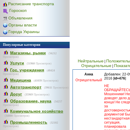
Расписание транспорта
Гороскоп
Объявления
Органы власти
Города Украины
Популярные категории
Магазины, рынки
(
56212
Просмотров)
Нейтральные
Положитель
|
Услуги
(
51960
Просмотров)
Отрицательные
Показат
|
Гос. учреждения
(
48424
Просмотров)
Анна
Добавлен: 22-0
2016 [
id=476
]
Медицина
Отрицательный
(
41039
Просмотров)
НЕ
Автотранспорт
(
39611
Просмотров)
ОБРАЩАЙТЕСЬ!
Досуг
Мошенники! Не
(
35969
Просмотров)
доводят дело д
Образование, наука
(
34257
конца! Не след
Просмотров)
за
достоверность
Коммунальное хозяйство
документов! Б
(
34080
Просмотров)
нестандартная
Промышленность
ситуация,
(
32102
Просмотров)
планировала