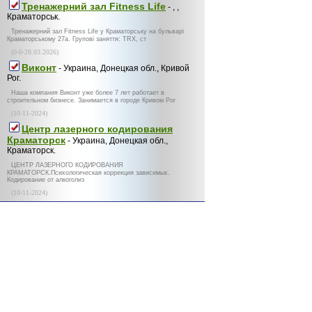
Тренажерний зал Fitness Life
- , ,
Краматорськ.
Тренажерний зал Fitness Life у Краматорську на бульварі
Краматорському 27а. Групові заняття: TRX, ст
(0-0-28.03.2026)
Виконт
- Украина, Донецкая обл., Кривой
Рог.
Наша компания Виконт уже более 7 лет работает в
строительном бизнесе. Занимается в городе Кривом Рог
(10-11-2024)
Центр лазерного кодирования
Краматорск
- Украина, Донецкая обл.,
Краматорск.
ЦЕНТР ЛАЗЕРНОГО КОДИРОВАНИЯ
КРАМАТОРСК.Психологическая коррекция зависимых.
Кодирование от алкоголиз
(10-11-2024)