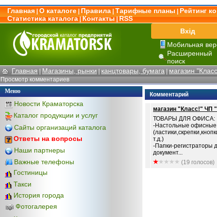
Главная
О каталоге
Правила
Тарифные планы
Рейтинг к
|
|
|
|
Статистика каталога
Контакты
RSS
|
|
Вхід
Мобильная вер
Расширенный
поиск
Главная
Магазины, рынки
канцтовары, бумага
магазин "Клас
|
|
|
Просмотр комментариев
Меню
Комментарий
Новости Краматорска
магазин "Класс!" ЧП
Каталог продукции и услуг
ТОВАРЫ ДЛЯ ОФИСА:
-Настольные офисные
Сайты организаций каталога
(ластики,скрепки,кнопк
Ответы на вопросы
т.д.)
-Папки-регистраторы 
Наши партнеры
документ...
Важные телефоны
(19 голосов)
Гостиницы
Такси
История города
Фотогалерея