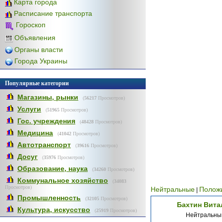
Карта города
Расписание транспорта
Гороскоп
Объявления
Органы власти
Города Украины
Популярные категории
Магазины, рынки
(
56217
Просмотров)
Услуги
(
51965
Просмотров)
Гос. учреждения
(
48428
Просмотров)
Медицина
(
41042
Просмотров)
Автотранспорт
(
39616
Просмотров)
Досуг
(
35976
Просмотров)
Образование, наука
(
34260
Просмотров)
Коммунальное хозяйство
(
34083
Просмотров)
Нейтральные
Полож
|
Промышленность
(
32105
Просмотров)
Бахтин Вита
Культура, искусство
(
25919
Просмотров)
Нейтральны