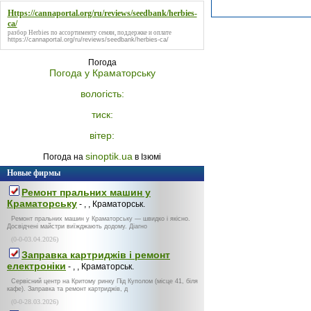
Https://cannaportal.org/ru/reviews/seedbank/herbies-
ca/
разбор Herbies по ассортименту семян, поддержке и оплате
https://cannaportal.org/ru/reviews/seedbank/herbies-ca/
Погода
Погода у
Краматорську
вологість:
тиск:
вітер:
sinoptik.ua
Погода на
в Ізюмі
Новые фирмы
Ремонт пральних машин у
Краматорську
- , , Краматорськ.
Ремонт пральних машин у Краматорську — швидко і якісно.
Досвідчені майстри виїжджають додому. Діагно
(0-0-03.04.2026)
Заправка картриджів і ремонт
електроніки
- , , Краматорськ.
Сервісний центр на Критому ринку Під Куполом (місце 41, біля
кафе). Заправка та ремонт картриджів, д
(0-0-28.03.2026)