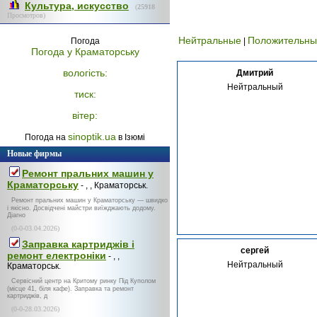
Культура, искусство
(
25918
Просмотров)
Нейтральные
Положительны
Погода
|
Погода у
Краматорську
вологість:
Дмитрий
Нейтральный
тиск:
вітер:
sinoptik.ua
Погода на
в Ізюмі
Новые фирмы
Ремонт пральних машин у
Краматорську
- , , Краматорськ.
Ремонт пральних машин у Краматорську — швидко
і якісно. Досвідчені майстри виїжджають додому.
Діагно
(0-0-03.04.2026)
Заправка картриджів і
сергей
ремонт електроніки
- , ,
Нейтральный
Краматорськ.
Сервісний центр на Критому ринку Під Куполом
(місце 41, біля кафе). Заправка та ремонт
картриджів, д
(0-0-28.03.2026)