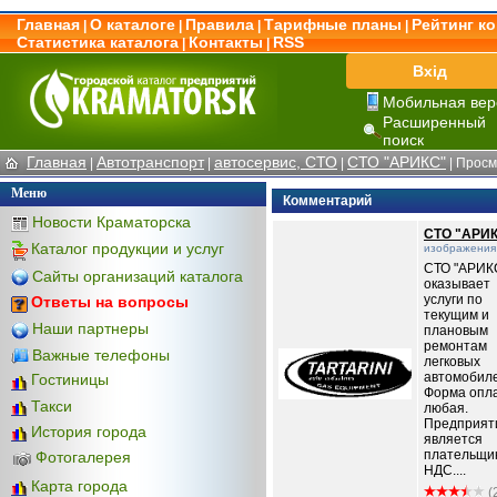
Главная
О каталоге
Правила
Тарифные планы
Рейтинг к
|
|
|
|
Статистика каталога
Контакты
RSS
|
|
Вхід
Мобильная вер
Расширенный
поиск
Главная
Автотранспорт
автосервис, СТО
СТО "АРИКС"
|
|
|
| Просм
Меню
Комментарий
Новости Краматорска
СТО "АРИ
Каталог продукции и услуг
изображения
СТО "АРИК
Сайты организаций каталога
оказывает
услуги по
Ответы на вопросы
текущим и
Наши партнеры
плановым
ремонтам
Важные телефоны
легковых
автомобиле
Гостиницы
Форма опл
Такси
любая.
Предприят
История города
является
плательщи
Фотогалерея
НДС....
Карта города
(