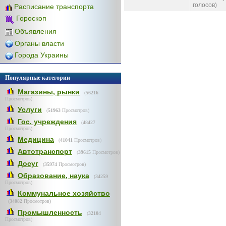
голосов)
Расписание транспорта
Гороскоп
Объявления
Органы власти
Города Украины
Популярные категории
Магазины, рынки
(
56216
Просмотров)
Услуги
(
51963
Просмотров)
Гос. учреждения
(
48427
Просмотров)
Медицина
(
41041
Просмотров)
Автотранспорт
(
39615
Просмотров)
Досуг
(
35974
Просмотров)
Образование, наука
(
34259
Просмотров)
Коммунальное хозяйство
(
34082
Просмотров)
Промышленность
(
32104
Просмотров)