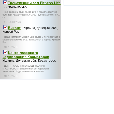
Тренажерний зал Fitness Life
- , , Краматорськ.
Тренажерний зал Fitness Life у Краматорську на
бульварі Краматорському 27а. Групові заняття: TRX,
ст
(0-0-28.03.2026)
Виконт
- Украина, Донецкая обл.,
Кривой Рог.
Наша компания Виконт уже более 7 лет работает в
строительном бизнесе. Занимается в городе Кривом
Рог
(10-11-2024)
Центр лазерного
кодирования Краматорск
-
Украина, Донецкая обл., Краматорск.
ЦЕНТР ЛАЗЕРНОГО КОДИРОВАНИЯ
КРАМАТОРСК.Психологическая коррекция
зависимых. Кодирование от алкоголиз
(10-11-2024)