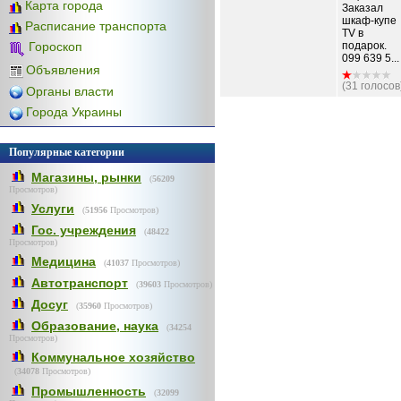
Карта города
Заказал
шкаф-купе
Расписание транспорта
ТV в
подарок.
Гороскоп
099 639 5...
Объявления
(31 голосов
Органы власти
Города Украины
Популярные категории
Магазины, рынки
(
56209
Просмотров)
Услуги
(
51956
Просмотров)
Гос. учреждения
(
48422
Просмотров)
Медицина
(
41037
Просмотров)
Автотранспорт
(
39603
Просмотров)
Досуг
(
35960
Просмотров)
Образование, наука
(
34254
Просмотров)
Коммунальное хозяйство
(
34078
Просмотров)
Промышленность
(
32099