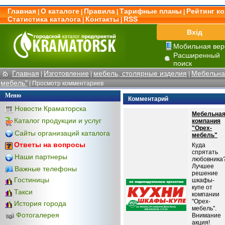
Главная
О каталоге
Правила
Тарифные планы
Рейтинг к
|
|
|
|
Статистика каталога
Контакты
RSS
|
|
Вхід
Мобильная вер
Расширенный
поиск
Главная
Изготовление
мебель, столярные изделия
Мебельна
|
|
|
мебель"
| Просмотр комментариев
Меню
Комментарий
Новости Краматорска
Мебельна
Каталог продукции и услуг
компания
"Орех-
Сайты организаций каталога
мебель"
Ответы на вопросы
Куда
спрятать
Наши партнеры
любовника
Лучшее
Важные телефоны
решение
Гостиницы
шкафы-
купе от
Такси
компании
"Орех-
История города
мебель".
Фотогалерея
Внимание
акция!