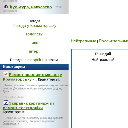
Просмотров)
Культура, искусство
(
25912
Просмотров)
Погода
Погода у
Краматорську
вологість:
Нейтральные
Положительны
|
тиск:
вітер:
Геннадий
sinoptik.ua
Нейтральный
Погода на
в Ізюмі
Новые фирмы
Ремонт пральних машин у
Краматорську
- , , Краматорськ.
Ремонт пральних машин у Краматорську — швидко
і якісно. Досвідчені майстри виїжджають додому.
Діагно
(0-0-03.04.2026)
Заправка картриджів і
ремонт електроніки
- , ,
Краматорськ.
Сервісний центр на Критому ринку Під Куполом
(місце 41, біля кафе). Заправка та ремонт
картриджів, д