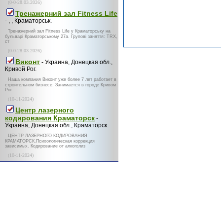
(0-0-28.03.2026)
Тренажерний зал Fitness Life
- , , Краматорськ.
Тренажерний зал Fitness Life у Краматорську на
бульварі Краматорському 27а. Групові заняття: TRX,
ст
(0-0-28.03.2026)
Виконт
- Украина, Донецкая обл.,
Кривой Рог.
Наша компания Виконт уже более 7 лет работает в
строительном бизнесе. Занимается в городе Кривом
Рог
(10-11-2024)
Центр лазерного
кодирования Краматорск
-
Украина, Донецкая обл., Краматорск.
ЦЕНТР ЛАЗЕРНОГО КОДИРОВАНИЯ
КРАМАТОРСК.Психологическая коррекция
зависимых. Кодирование от алкоголиз
(10-11-2024)