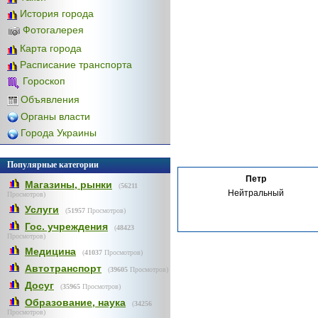
История города
Фотогалерея
Карта города
Расписание транспорта
Гороскоп
Объявления
Органы власти
Города Украины
Популярные категории
Петр
Магазины, рынки
(
56211
Нейтральный
Просмотров)
Услуги
(
51957
Просмотров)
Гос. учреждения
(
48423
Просмотров)
Медицина
(
41037
Просмотров)
Автотранспорт
(
39605
Просмотров)
Досуг
(
35965
Просмотров)
Образование, наука
(
34256
Просмотров)