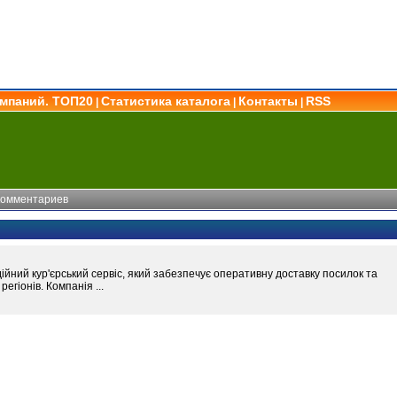
омпаний. ТОП20
Статистика каталога
Контакты
RSS
|
|
|
комментариев
ійний кур'єрський сервіс, який забезпечує оперативну доставку посилок та
регіонів. Компанія ...