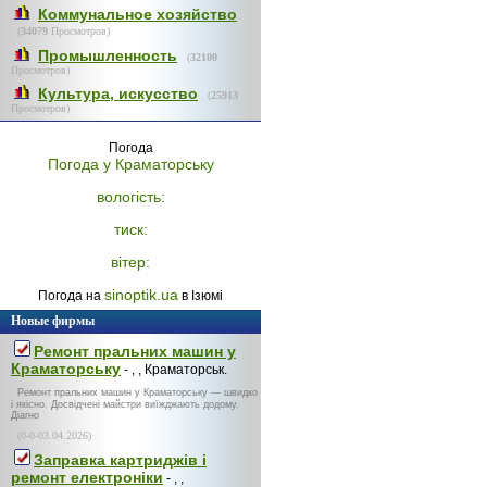
Коммунальное хозяйство
(
34079
Просмотров)
Промышленность
(
32100
Просмотров)
Культура, искусство
(
25913
Просмотров)
Погода
Погода у
Краматорську
вологість:
тиск:
вітер:
sinoptik.ua
Погода на
в Ізюмі
Новые фирмы
Ремонт пральних машин у
Краматорську
- , , Краматорськ.
Ремонт пральних машин у Краматорську — швидко
і якісно. Досвідчені майстри виїжджають додому.
Діагно
(0-0-03.04.2026)
Заправка картриджів і
ремонт електроніки
- , ,