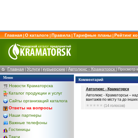
Главная
О каталоге
Правила
Тарифные планы
Рейтинг к
|
|
|
|
Главная
Услуги
курьерские
Автолюкс - Краматорск
|
|
|
| Просмотр 
Меню
Комментарий
Новости Краматорска
Автолюкс - Краматорск
Каталог продукции и услуг
Автолюкс - Краматорськ – над
вантажів по місту та до інших 
Сайты организаций каталога
(14 голосов)
Ответы на вопросы
Наши партнеры
Важные телефоны
Гостиницы
Такси