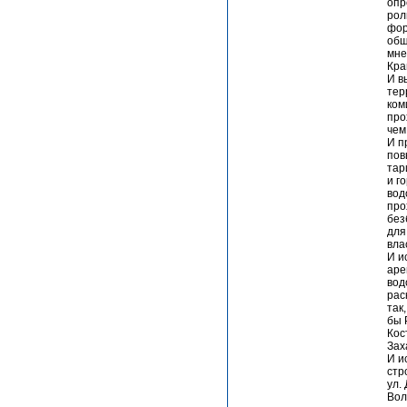
опр
рол
фор
общ
мне
Кра
И в
тер
ком
про
чем
И п
по
тар
и г
вод
про
без
для
вла
И и
аре
вод
рас
так
бы 
Кос
Зах
И и
стр
ул.
Вол