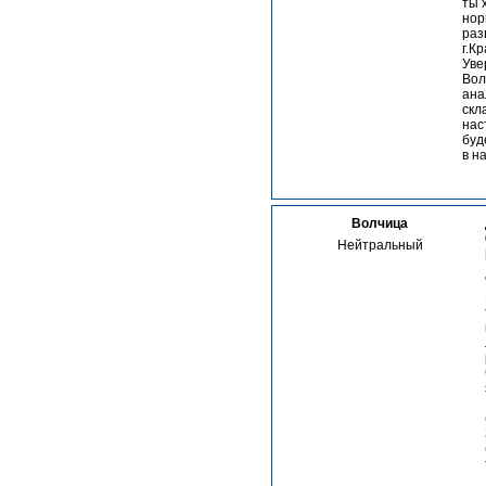
ты 
нор
раз
г.К
Уве
Вол
ана
скл
нас
буд
в н
Волчица
Нейтральный