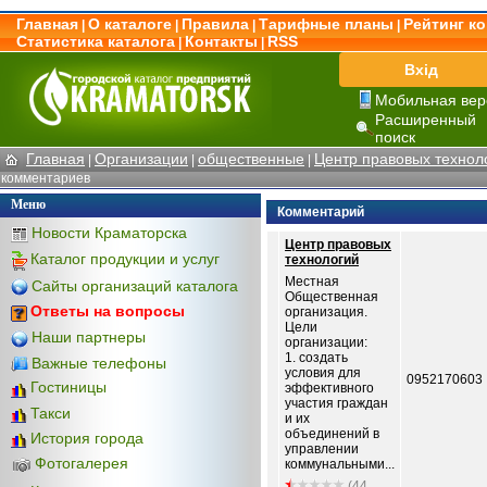
Главная
О каталоге
Правила
Тарифные планы
Рейтинг к
|
|
|
|
Статистика каталога
Контакты
RSS
|
|
Вхід
Мобильная вер
Расширенный
поиск
Главная
Организации
общественные
Центр правовых технол
|
|
|
комментариев
Меню
Комментарий
Новости Краматорска
Центр правовых
Каталог продукции и услуг
технологий
Местная
Сайты организаций каталога
Общественная
Ответы на вопросы
организация.
Цели
Наши партнеры
организации:
1. создать
Важные телефоны
условия для
0952170603
Гостиницы
эффективного
участия граждан
Такси
и их
объединений в
История города
управлении
Фотогалерея
коммунальными...
(44