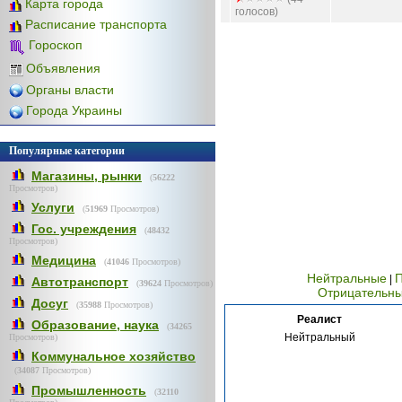
Карта города
голосов)
Расписание транспорта
Гороскоп
Объявления
Органы власти
Города Украины
Популярные категории
Магазины, рынки
(
56222
Просмотров)
Услуги
(
51969
Просмотров)
Гос. учреждения
(
48432
Просмотров)
Медицина
(
41046
Просмотров)
Нейтральные
|
Автотранспорт
(
39624
Просмотров)
Отрицательн
Досуг
(
35988
Просмотров)
Реалист
Образование, наука
(
34265
Нейтральный
Просмотров)
Коммунальное хозяйство
(
34087
Просмотров)
Промышленность
(
32110