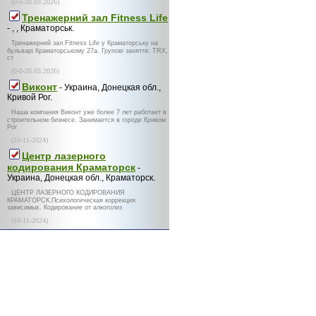
(0-0-28.03.2026)
Тренажерний зал Fitness Life
- , , Краматорськ.
Тренажерний зал Fitness Life у Краматорську на
бульварі Краматорському 27а. Групові заняття: TRX,
ст
(0-0-28.03.2026)
Виконт
- Украина, Донецкая обл.,
Кривой Рог.
Наша компания Виконт уже более 7 лет работает в
строительном бизнесе. Занимается в городе Кривом
Рог
(10-11-2024)
Центр лазерного
кодирования Краматорск
-
Украина, Донецкая обл., Краматорск.
ЦЕНТР ЛАЗЕРНОГО КОДИРОВАНИЯ
КРАМАТОРСК.Психологическая коррекция
зависимых. Кодирование от алкоголиз
(10-11-2024)