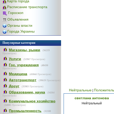
Карта города
Расписание транспорта
Гороскоп
Объявления
Органы власти
Города Украины
Популярные категории
Магазины, рынки
(
56219
Просмотров)
Услуги
(
51967
Просмотров)
Гос. учреждения
(
48430
Просмотров)
Медицина
(
41044
Просмотров)
Автотранспорт
(
39619
Просмотров)
Досуг
(
35983
Просмотров)
Нейтральные
Положител
|
Образование, наука
(
34264
Просмотров)
светлана антонова
Коммунальное хозяйство
Нейтральный
(
34085
Просмотров)
Промышленность
(
32108