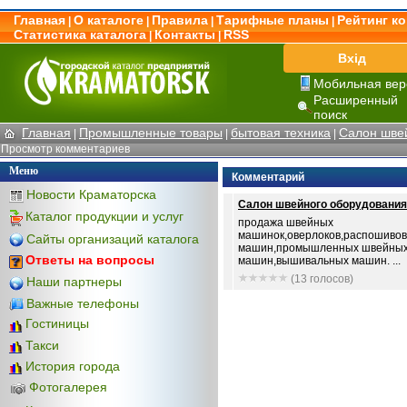
Главная
О каталоге
Правила
Тарифные планы
Рейтинг к
|
|
|
|
Статистика каталога
Контакты
RSS
|
|
Вхід
Мобильная вер
Расширенный
поиск
Главная
Промышленные товары
бытовая техника
Салон шве
|
|
|
Просмотр комментариев
Меню
Комментарий
Новости Краматорска
Салон швейного оборудования
Каталог продукции и услуг
продажа швейных
машинок,оверлоков,распошивов
Сайты организаций каталога
машин,промышленных швейны
Ответы на вопросы
машин,вышивальных машин. ...
(13 голосов)
Наши партнеры
Важные телефоны
Гостиницы
Такси
История города
Фотогалерея