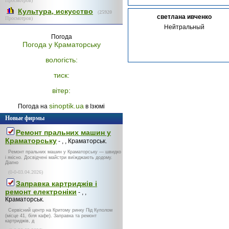
Просмотров)
Культура, искусство
(
25920
светлана ивченко
Просмотров)
Нейтральный
Погода
Погода у
Краматорську
вологість:
тиск:
вітер:
sinoptik.ua
Погода на
в Ізюмі
Новые фирмы
Ремонт пральних машин у
Краматорську
- , , Краматорськ.
Ремонт пральних машин у Краматорську — швидко
і якісно. Досвідчені майстри виїжджають додому.
Діагно
(0-0-03.04.2026)
Заправка картриджів і
ремонт електроніки
- , ,
Краматорськ.
Сервісний центр на Критому ринку Під Куполом
(місце 41, біля кафе). Заправка та ремонт
картриджів, д