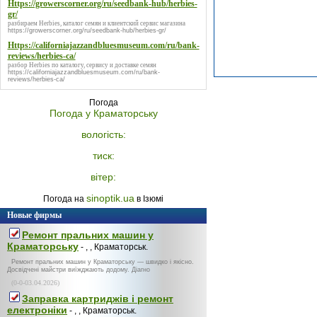
Https://growerscorner.org/ru/seedbank-hub/herbies-
gr/
разбираем Herbies, каталог семян и клиентский сервис магазина
https://growerscorner.org/ru/seedbank-hub/herbies-gr/
Https://californiajazzandbluesmuseum.com/ru/bank-
reviews/herbies-ca/
разбор Herbies по каталогу, сервису и доставке семян
https://californiajazzandbluesmuseum.com/ru/bank-
reviews/herbies-ca/
Погода
Погода у
Краматорську
вологість:
тиск:
вітер:
sinoptik.ua
Погода на
в Ізюмі
Новые фирмы
Ремонт пральних машин у
Краматорську
- , , Краматорськ.
Ремонт пральних машин у Краматорську — швидко і якісно.
Досвідчені майстри виїжджають додому. Діагно
(0-0-03.04.2026)
Заправка картриджів і ремонт
електроніки
- , , Краматорськ.