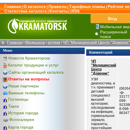
Главная
О каталоге
Правила
Тарифные планы
Рейтинг к
|
|
|
|
Статистика каталога
Контакты
RSS
|
|
Вхід
Мобильная вер
Расширенный
поиск
Главная
Медицина
аптеки
ЧП "Медицинский Центр "Доверие"
|
|
|
Меню
Комментарий
Новости Краматорска
ЧП
Каталог продукции и услуг
"Медицинский
Центр
Сайты организаций каталога
"Доверие"
Ответы на вопросы
УЗИ
диагностика, в
Наши партнеры
т.ч. принимает
(06264
детский
Важные телефоны
-ф-
специалист
33177,
Гостиницы
высшей
099-
категории;
92338
Такси
обследование
8-096-
на инфекции,
История города
86347
гормональное
Фотогалерея
зеркало,
паразиты,
Карта города
простейшие