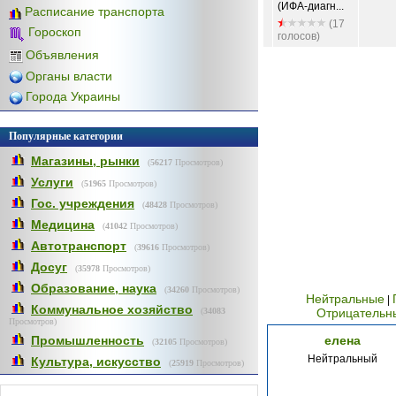
(ИФА-диагн...
Расписание транспорта
(17
Гороскоп
голосов)
Объявления
Органы власти
Города Украины
Популярные категории
Магазины, рынки
(
56217
Просмотров)
Услуги
(
51965
Просмотров)
Гос. учреждения
(
48428
Просмотров)
Медицина
(
41042
Просмотров)
Автотранспорт
(
39616
Просмотров)
Досуг
(
35978
Просмотров)
Образование, наука
(
34260
Просмотров)
Нейтральные
|
Коммунальное хозяйство
(
34083
Отрицательн
Просмотров)
Промышленность
елена
(
32105
Просмотров)
Нейтральный
Культура, искусство
(
25919
Просмотров)