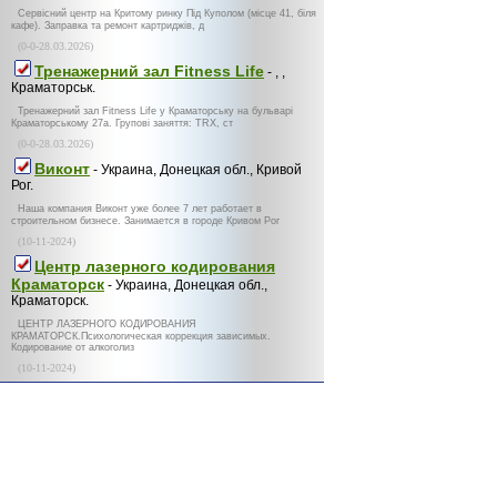
Сервісний центр на Критому ринку Під Куполом (місце 41, біля
кафе). Заправка та ремонт картриджів, д
(0-0-28.03.2026)
Тренажерний зал Fitness Life
- , ,
Краматорськ.
Тренажерний зал Fitness Life у Краматорську на бульварі
Краматорському 27а. Групові заняття: TRX, ст
(0-0-28.03.2026)
Виконт
- Украина, Донецкая обл., Кривой
Рог.
Наша компания Виконт уже более 7 лет работает в
строительном бизнесе. Занимается в городе Кривом Рог
(10-11-2024)
Центр лазерного кодирования
Краматорск
- Украина, Донецкая обл.,
Краматорск.
ЦЕНТР ЛАЗЕРНОГО КОДИРОВАНИЯ
КРАМАТОРСК.Психологическая коррекция зависимых.
Кодирование от алкоголиз
(10-11-2024)