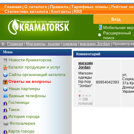
Главная
О каталоге
Правила
Тарифные планы
Рейтинг к
|
|
|
|
Статистика каталога
Контакты
RSS
|
|
Вхід
Мобильная вер
Расширенный
поиск
Главная
Магазины, рынки
одежда
магазин Jordan
|
|
|
| Просмотр к
Меню
Комментарий
Новости Краматорска
магазин
Каталог продукции и услуг
Jordan
Магазин
Сайты организаций каталога
ул.
одежды
Социа
Ответы на вопросы
hip-hop
80954042393
37а Кр
"Jordan"
Донецк
Наши партнеры
...
Украи
Важные телефоны
(36
Гостиницы
голосов)
Такси
История города
Фотогалерея
Карта города