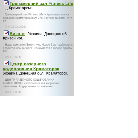
Тренажерний зал Fitness Life
- , , Краматорськ.
Тренажерний зал Fitness Life у Краматорську на
бульварі Краматорському 27а. Групові заняття: TRX,
ст
(0-0-28.03.2026)
Виконт
- Украина, Донецкая обл.,
Кривой Рог.
Наша компания Виконт уже более 7 лет работает в
строительном бизнесе. Занимается в городе Кривом
Рог
(10-11-2024)
Центр лазерного
кодирования Краматорск
-
Украина, Донецкая обл., Краматорск.
ЦЕНТР ЛАЗЕРНОГО КОДИРОВАНИЯ
КРАМАТОРСК.Психологическая коррекция
зависимых. Кодирование от алкоголиз
(10-11-2024)