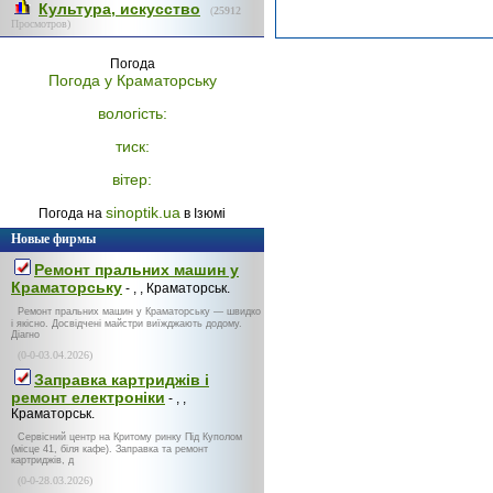
Культура, искусство
(
25912
Просмотров)
Погода
Погода у
Краматорську
вологість:
тиск:
вітер:
sinoptik.ua
Погода на
в Ізюмі
Новые фирмы
Ремонт пральних машин у
Краматорську
- , , Краматорськ.
Ремонт пральних машин у Краматорську — швидко
і якісно. Досвідчені майстри виїжджають додому.
Діагно
(0-0-03.04.2026)
Заправка картриджів і
ремонт електроніки
- , ,
Краматорськ.
Сервісний центр на Критому ринку Під Куполом
(місце 41, біля кафе). Заправка та ремонт
картриджів, д
(0-0-28.03.2026)