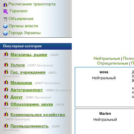
Расписание транспорта
Гороскоп
Объявления
Органы власти
Города Украины
Популярные категории
Магазины, рынки
(
56209
Нейтральные
Поло
|
Просмотров)
Отрицательные
П
|
Услуги
(
51957
Просмотров)
Гос. учреждения
жека
Д
(
48422
0
Просмотров)
Нейтральный
[
Медицина
(
41037
Просмотров)
х
Автотранспорт
(
39604
Просмотров)
п
Досуг
(
35961
Просмотров)
Образование, наука
(
34254
Просмотров)
Marlen
Коммунальное хозяйство
(
34078
Просмотров)
Нейтральный
Промышленность
(
32099
Просмотров)