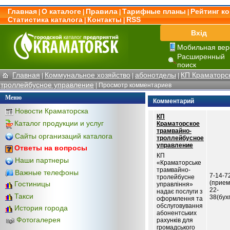
Главная
О каталоге
Правила
Тарифные планы
Рейтинг к
|
|
|
|
Статистика каталога
Контакты
RSS
|
|
Вхід
Мобильная вер
Расширенный
поиск
Главная
Коммунальное хозяйство
абонотделы
КП Краматорс
|
|
|
троллейбусное управление
| Просмотр комментариев
Меню
Комментарий
Новости Краматорска
КП
Каталог продукции и услуг
Краматорское
трамвайно-
Сайты организаций каталога
троллейбусное
управление
Ответы на вопросы
КП
Наши партнеры
«Краматорське
трамвайно-
Важные телефоны
7-14-7
тролейбусне
(прием
Гостиницы
управління»
22-
надає послуги з
Такси
38(бух
оформлення та
обслуговування
История города
абонентських
Фотогалерея
рахунків для
громадського