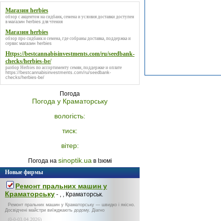
Магазин herbies
обзор с акцентом на сидбанк, семена и условия доставки доступен
в
магазин herbies
для чтения
Магазин herbies
обзор про сидбанк и семена, где собраны доставка, поддержка и
сервис
магазин herbies
Https://bestcannabisinvestments.com/ru/seedbank-
checks/herbies-be/
разбор Herbies по ассортименту семян, поддержке и оплате
https://bestcannabisinvestments.com/ru/seedbank-
checks/herbies-be/
Погода
Погода у
Краматорську
вологість:
тиск:
вітер:
sinoptik.ua
Погода на
в Ізюмі
Новые фирмы
Ремонт пральних машин у
Краматорську
- , , Краматорськ.
Ремонт пральних машин у Краматорську — швидко і якісно.
Досвідчені майстри виїжджають додому. Діагно
(0-0-03.04.2026)