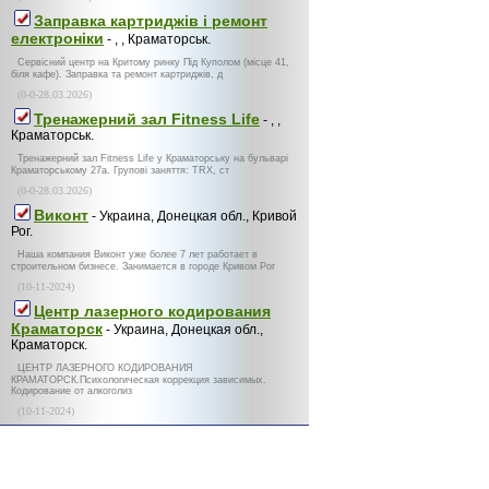
Заправка картриджів і ремонт
електроніки
- , , Краматорськ.
Сервісний центр на Критому ринку Під Куполом (місце 41,
біля кафе). Заправка та ремонт картриджів, д
(0-0-28.03.2026)
Тренажерний зал Fitness Life
- , ,
Краматорськ.
Тренажерний зал Fitness Life у Краматорську на бульварі
Краматорському 27а. Групові заняття: TRX, ст
(0-0-28.03.2026)
Виконт
- Украина, Донецкая обл., Кривой
Рог.
Наша компания Виконт уже более 7 лет работает в
строительном бизнесе. Занимается в городе Кривом Рог
(10-11-2024)
Центр лазерного кодирования
Краматорск
- Украина, Донецкая обл.,
Краматорск.
ЦЕНТР ЛАЗЕРНОГО КОДИРОВАНИЯ
КРАМАТОРСК.Психологическая коррекция зависимых.
Кодирование от алкоголиз
(10-11-2024)