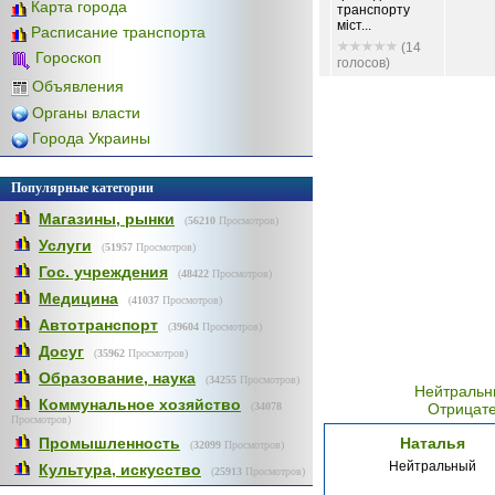
Карта города
транспорту
міст...
Расписание транспорта
(14
Гороскоп
голосов)
Объявления
Органы власти
Города Украины
Популярные категории
Магазины, рынки
(
56210
Просмотров)
Услуги
(
51957
Просмотров)
Гос. учреждения
(
48422
Просмотров)
Медицина
(
41037
Просмотров)
Автотранспорт
(
39604
Просмотров)
Досуг
(
35962
Просмотров)
Образование, наука
(
34255
Просмотров)
Нейтральн
Коммунальное хозяйство
(
34078
Отрицат
Просмотров)
Промышленность
Наталья
(
32099
Просмотров)
Нейтральный
Культура, искусство
(
25913
Просмотров)