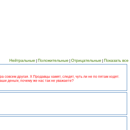
Нейтральные
Положительные
Отрицательные
Показать все
|
|
|
а совсем другая. Х Продавцы хамят, следят, чуть ли не по пятам ходят.
наши деньги, почему же нас так не уважаете?