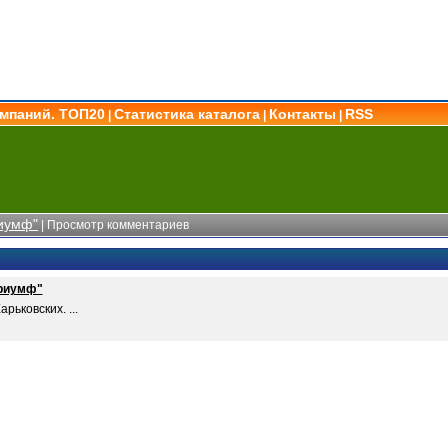
омпаний. ТОП20
Статистика каталога
Контакты
RSS
|
|
|
риумф"
| Просмотр комментариев
Триумф"
рьковских. ...