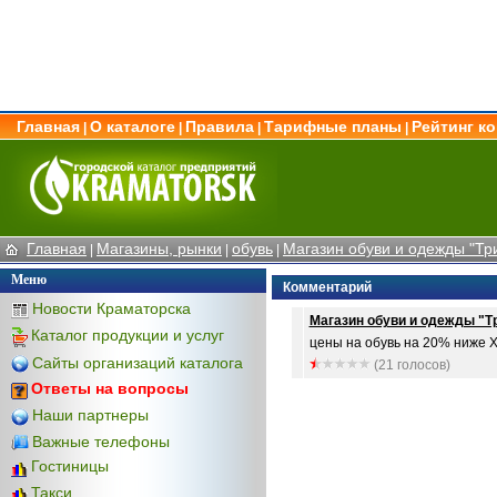
Главная
О каталоге
Правила
Тарифные планы
Рейтинг к
|
|
|
|
Главная
Магазины, рынки
обувь
Магазин обуви и одежды "Т
|
|
|
Меню
Комментарий
Новости Краматорска
Магазин обуви и одежды "
Каталог продукции и услуг
цены на обувь на 20% ниже Ха
Сайты организаций каталога
(21 голосов)
Ответы на вопросы
Наши партнеры
Важные телефоны
Гостиницы
Такси