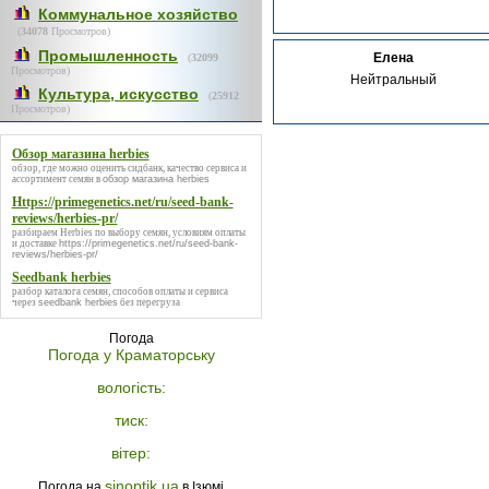
Коммунальное хозяйство
(
34078
Просмотров)
Промышленность
Елена
(
32099
Просмотров)
Нейтральный
Культура, искусство
(
25912
Просмотров)
Обзор магазина herbies
обзор, где можно оценить сидбанк, качество сервиса и
ассортимент семян в
обзор магазина herbies
Https://primegenetics.net/ru/seed-bank-
reviews/herbies-pr/
разбираем Herbies по выбору семян, условиям оплаты
и доставке
https://primegenetics.net/ru/seed-bank-
reviews/herbies-pr/
Seedbank herbies
разбор каталога семян, способов оплаты и сервиса
через
seedbank herbies
без перегруза
Погода
Погода у
Краматорську
вологість:
тиск:
вітер:
sinoptik.ua
Погода на
в Ізюмі