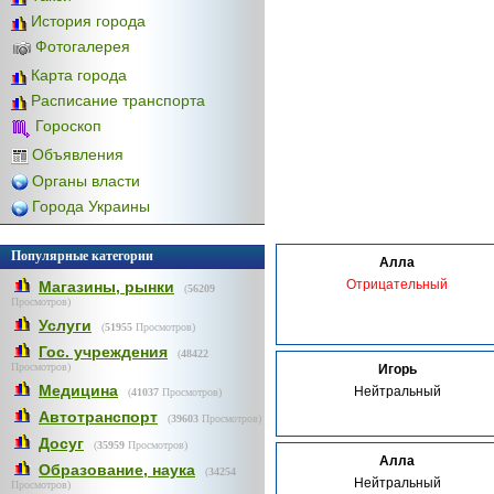
История города
Фотогалерея
Карта города
Расписание транспорта
Гороскоп
Объявления
Органы власти
Города Украины
Популярные категории
Алла
Отрицательный
Магазины, рынки
(
56209
Просмотров)
Услуги
(
51955
Просмотров)
Гос. учреждения
(
48422
Просмотров)
Игорь
Медицина
Нейтральный
(
41037
Просмотров)
Автотранспорт
(
39603
Просмотров)
Досуг
(
35959
Просмотров)
Алла
Образование, наука
(
34254
Нейтральный
Просмотров)