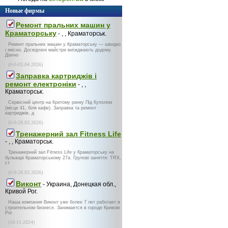
Новые фирмы
Ремонт пральних машин у
Краматорську
- , , Краматорськ.
Ремонт пральних машин у Краматорську — швидко
і якісно. Досвідчені майстри виїжджають додому.
Діагно
(0-0-03.04.2026)
Заправка картриджів і
ремонт електроніки
- , ,
Краматорськ.
Сервісний центр на Критому ринку Під Куполом
(місце 41, біля кафе). Заправка та ремонт
картриджів, д
(0-0-28.03.2026)
Тренажерний зал Fitness Life
- , , Краматорськ.
Тренажерний зал Fitness Life у Краматорську на
бульварі Краматорському 27а. Групові заняття: TRX,
ст
(0-0-28.03.2026)
Виконт
- Украина, Донецкая обл.,
Кривой Рог.
Наша компания Виконт уже более 7 лет работает в
строительном бизнесе. Занимается в городе Кривом
Рог
(10-11-2024)