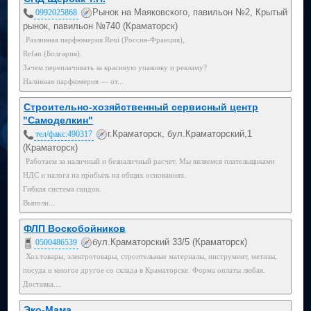
Рынок на Маяковского, павильон №2, Крытый
0992025868
рынок, павильон №740 (Краматорск)
Разливная парфюмерия Reni (Россия-Франция),
Refan (Болгария).
Зачем переплачивать за красивую упаковку и рекламу?
Наливная парфюмерия — от...
Строительно-хозяйственный сервисный центр
"Самоделкин"
г.Краматорск, бул.Краматорский,1
тел/факс:490317
(Краматорск)
Работаем за наличный и безналичный расчет. Мы являемся плательщиками
НДС и налога на прибыль на общих основаниях.
Гибкая система скидок.
Выполн...
ФЛП Воскобойников
бул.Краматорский 33/5 (Краматорск)
0500486539
Хоз.товары, электротовары, строительные материалы, инструмент, метизы,
посуда и многое другое со склада в Краматорске. Форма оплаты любая.
Доставка....
Эко-Мама