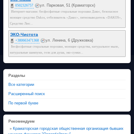
ул. Парковая, 51 (Краматорск)
0502326757
Интернет-магазин: бесфосфатные стиральные порошки Дакос, безопасное
моющее средство Dakos, отбеливатель «Дакос», пятновыводитель «DAKOS»,
Средство Люс...
ЭКО-Чистота
ул. Ленина, 6 (Дружковка)
+380663471368
Бесфосфатные стиральные порошки, моющие средства, натуральное мыло,
натуральные шампуни, гели для душа, эко-сумки...
Разделы
Все категории
Расширенный поиск
По первой букве
Рекомендуем
»
Краматорская городская общественная организация бывших