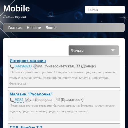
Mobile
Легкая версия
Главная
Новости
Лента
Фильтр
Все
Интернет-магазин
ул. Университетская, 33 (Донецк)
0661968933
Мобильный
Оптовая и розничная продажа. Обогреватели,конвекторы, водонагреватели,
газовые колонки, котлы. Увлажнители, очистители воздуха, ионизаторы.
050
Фильтры дл...
066
Магазин "Русалочка"
ул.Дворцовая, 43 (Краматорск)
30335
Розничная торговля товарами: бытовая химия, парфюмерно-косметические
изделия, средства гигиены, средства по уходу за детьми.
...
СПД Щербак Т.П.