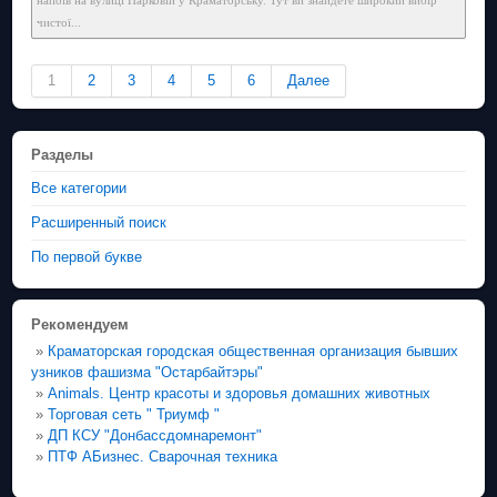
чистої...
1
2
3
4
5
6
Далее
Разделы
Все категории
Расширенный поиск
По первой букве
Рекомендуем
»
Краматорская городская общественная организация бывших
узников фашизма "Остарбайтэры"
»
Animals. Центр красоты и здоровья домашних животных
»
Торговая сеть " Триумф "
»
ДП КСУ "Донбассдомнаремонт"
»
ПТФ АБизнес. Сварочная техника