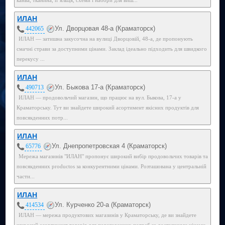
ИЛАН
Ул. Дворцовая 48-а (Краматорск)
442065
ИЛАН — затишна закусочна на вулиці Дворцовій, 48-а, де пропонують
смачні страви за доступними цінами. Заклад ідеально підходить для швидкого
перекусу ...
ИЛАН
Ул. Быкова 17-а (Краматорск)
490713
ИЛАН — продовольчий магазин, що працює на вул. Быкова, 17-а у
Краматорську. Тут ви знайдете широкий асортимент якісних продуктів для
повсякденних потр...
ИЛАН
Ул. Днепропетровская 4 (Краматорск)
65776
Мережа магазинів "ИЛАН" пропонує широкий вибір продовольчих товарів та
повсякденних productos за конкурентними цінами. Розташована у центральній
части...
ИЛАН
Ул. Курченко 20-а (Краматорск)
414534
ИЛАН — мережа продуктових магазинів у Краматорську, де ви знайдете
широкий асортимент товарів для повсякденних потреб за доступними цінами.