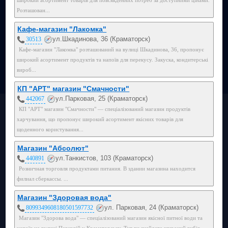
Розташован...
Кафе-магазин "Лакомка"
ул.Шкадинова, 36 (Краматорск)
30513
Кафе-магазин "Лакомка" розташований на вулиці Шкадинова, 36, пропонує
широкий асортимент продуктів та напоїв для перекусу. Закуска, кондитерські
вироб...
КП "АРТ" магазин "Смачности"
ул.Парковая, 25 (Краматорск)
442067
КП "АРТ" магазин "Смачности" — спеціалізований магазин продуктів
харчування, що пропонує широкий асортимент якісних товарів для
щоденного користування...
Магазин "Абсолют"
ул.Танкистов, 103 (Краматорск)
440891
Розничная торговля продуктами питания. В здании магазина находится
филиал сберкассы. ...
Магазин "Здоровая вода"
ул. Парковая, 24 (Краматорск)
8099349608180501597732
Магазин "Здорова вода" — спеціалізований магазин якісної питної води та
напоїв на вулиці Парковій у Краматорську. Тут ви знайдете широкий вибір