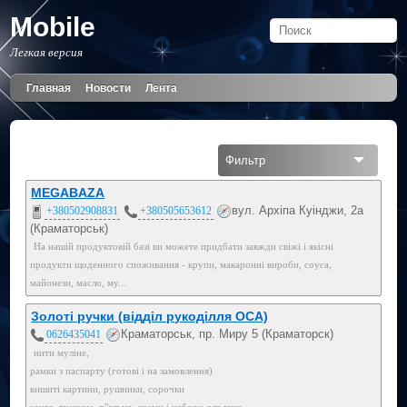
Mobile
Легкая версия
Главная
Новости
Лента
Фильтр
Все
MEGABAZA
вул. Архіпа Куінджи, 2а
+380502908831
+380505653612
Мобильный
(Краматорськ)
На нашій продуктовій базі ви можете придбати завжди свіжі і якісні
050
продукти щоденного споживання - крупи, макаронні вироби, соуса,
майонези, масло, му...
Золоті ручки (відділ рукоділля ОСА)
Краматорськ, пр. Миру 5 (Краматорск)
0626435041
нити муліне,
рамки з паспарту (готові і на замовлення)
вишиті картини, рушники, сорочки
канва, тканина, п"яльця, схеми і набори для виш...