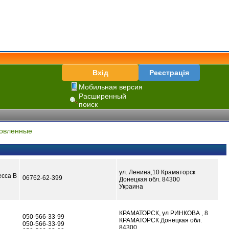
Вхід
Реєстрація
Мобильная версия
Расширенный
поиск
овленные
ул. Ленина,10 Краматорск
есса В
06762-62-399
Донецкая обл. 84300
Украина
КРАМАТОРСК, ул РИНКОВА , 8
050-566-33-99
КРАМАТОРСК Донецкая обл.
050-566-33-99
84300