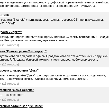
ция предлагает услуги по ремонту цифровой портативной техники, такой как
ые телефоны, фотоаппараты, планшеты, навигаторы и ноутбуки. О...
нтана"
техника "Skarlett", утюги, пылесосы, фены, тостеры, СВЧ-печи, муз.центры,
ка, посуда. ...
ройтехмаркет"
 кондиционирования бытовые, промышленые.Системы вентиляциии. Возду
ие.Центральные системы поддержания климата....
(15 голосов)
ля "Краматорский Экспоцентр"
дство мебели для дома и офиса. Продажа мебели отечественных и зарубежн
ителей. Продажа бытовой техники, спорттоваров, мебельных аксес...
(16 голосов)
асов и электроники "Дека"
сів та електроніки "Дека" пропонує широкий асортимент якісних годинників,
іки та побутової техніки. Фахівці магазину допоможуть вам ви...
(13 голосов)
газинов "Элма Сервис"
т, нам доверяют! ...
(32 голосов)
рговый салон "Валдис Плюс"