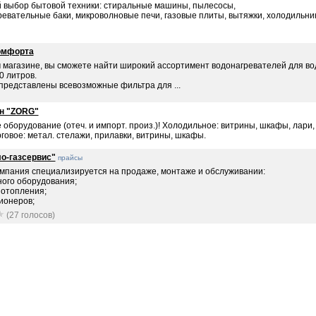
 выбор бытовой техники: стиральные машины, пылесосы,
ревательные баки, микроволновые печи, газовые плиты, вытяжки, холодильни
омфорта
 магазине, вы сможете найти широкий ассортимент водонагревателей для во
0 литров.
представлены всевозможные фильтра для ...
н "ZORG"
 оборудование (отеч. и импорт. произ.)! Холодильное: витрины, шкафы, лари,
орговое: метал. стелажи, прилавки, витрины, шкафы.
о-газсервис"
прайсы
мпания специализируется на продаже, монтаже и обслуживании:
ного оборудования;
 отопления;
ионеров;
(27 голосов)