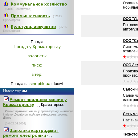
Организа
Коммунальное хозяйство
мобильн
(
34081
Просмотров)
Промышленность
(
32103
ООО "Ла
Просмотров)
Бытовая 
Культура, искусство
(
25917
автомузы
Просмотров)
ООО "Ст
Погода
Погода у
Краматорську
Системы
отоплен
вологість:
тиск:
ООО Зем
Произво
вітер:
производ
sinoptik.ua
Погода на
в Ізюмі
Салон ч
Новые фирмы
Салон ча
Ремонт пральних машин у
електрон
Краматорську
- , , Краматорськ.
Ремонт пральних машин у Краматорську — швидко
Сеть ма
і якісно. Досвідчені майстри виїжджають додому.
Діагно
Нас знаю
(0-0-03.04.2026)
Заправка картриджів і
Техното
ремонт електроніки
- , ,