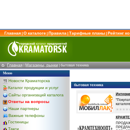
Главная
О каталоге
Правила
Тарифные планы
Рейтинг к
|
|
|
|
Главная
Магазины, рынки
|
|
бытовая техника
Меню
Новости Краматорска
бытовая техника
Каталог продукции и услуг
Интерн
Сайты организаций каталога
"Покупа
Ответы на вопросы
каталоге
Наши партнеры
Важные телефоны
КРАМТЕ
Гостиницы
ПРОДАЖ
ПРЕДЛА
Такси