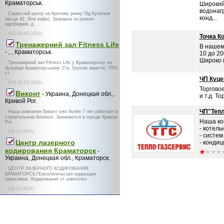
Краматорськ.
Широкий
водонаг
Сервісний центр на Критому ринку Під Куполом
конд...
(місце 41, біля кафе). Заправка та ремонт
картриджів, д
(0-0-28.03.2026)
Точка К
Тренажерний зал Fitness Life
В нашем
- , , Краматорськ.
10 до 20
Широко 
Тренажерний зал Fitness Life у Краматорську на
бульварі Краматорському 27а. Групові заняття: TRX,
ст
ЧП Куце
(0-0-28.03.2026)
Торговое
Виконт
- Украина, Донецкая обл.,
и т.д. Т
Кривой Рог.
ЧП"Тепл
Наша компания Виконт уже более 7 лет работает в
строительном бизнесе. Занимается в городе Кривом
Наша ко
Рог
- котель
(10-11-2024)
- систем
Центр лазерного
- кондиц
кодирования Краматорск
-
Украина, Донецкая обл., Краматорск.
ЦЕНТР ЛАЗЕРНОГО КОДИРОВАНИЯ
КРАМАТОРСК.Психологическая коррекция
зависимых. Кодирование от алкоголиз
(10-11-2024)