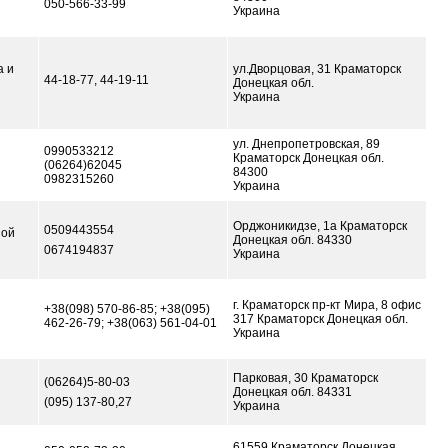
050-566-33-99
Украина
а и
ул.Дворцовая, 31 Краматорск
44-18-77, 44-19-11
Донецкая обл.
Украина
ул. Днепропетровская, 89
0990533212
Краматорск Донецкая обл.
(06264)62045
84300
0982315260
Украина
Орджоникидзе, 1а Краматорск
0509443554
ной
Донецкая обл. 84330
0674194837
Украина
г. Краматорск пр-кт Мира, 8 офис
+38(098) 570-86-85; +38(095)
317 Краматорск Донецкая обл.
462-26-79; +38(063) 561-04-01
Украина
Парковая, 30 Краматорск
(06264)5-80-03
Донецкая обл. 84331
(095) 137-80,27
Украина
61559 Краматорск Донецкая