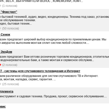
А , ВЕСА , ВЫПРЯМИТЕЛИ ВОЛОС , КОФЕМОЛКИ, ЛОМТ...
(1 голосов)
 "Фокстрот"
 бытовой техникой, аудио, видео, кондеционеры. Техника под заказ, установк
ое обслуживание техники.
идео, бытовая техник...
(50 голосов)
 Сенеж
азин предлагает широкий выбор кондиционеров по приемлемым ценам. Мы
и аккуратно выполним монтаж сплит-систем любой сложности....
 ЭкоДом
азин предлагает Вам оптово розничную торговлю кондиционеров, отопитель
 водонагревательные баки, а также монтаж и сервисное обслужив...
(2 голосов)
 - системы для спутникового телевидения и Интернет
аем различное оборудование для систем спутникового ТВ и Интернет.
а, монтаж, наладка, сервис, гарантия. ...
(25 голосов)
трумента
нструмент и садовая техника. Продажа, прокат, сервисное обслуживание....
рвис