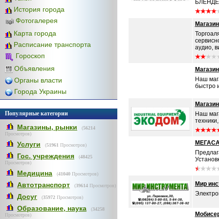
БЛЕНДЕР
История города
Фотогалерея
Магазин
Карта города
Торгоаля
сервисн
Расписание транспорта
аудио, в
Гороскоп
Объявления
Магазин
Наш маг
Органы власти
быстро 
Города Украины
Магазин
Популярные категории
Наш маг
техники,
Магазины, рынки
(
56214
Просмотров)
МЕГАСАТ
Услуги
(
51961
Просмотров)
Предлаг
Гос. учреждения
(
48425
Установк
Просмотров)
Медицина
(
41040
Просмотров)
Мир инс
Автотранспорт
(
39614
Просмотров)
Электрои
Досуг
(
35972
Просмотров)
Образование, наука
(
34258
Мобисе
Просмотров)