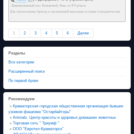
Ламнированный пол. Безклеевой, 8мм.-от 87гр/кв.м.
Для строительных бригад и организаций выгодные условия сотрудничества.
...
1
2
3
4
5
6
Далее
Разделы
Все категории
Расширенный поиск
По первой букве
Рекомендуем
»
Краматорская городская общественная организация бывших
узников фашизма "Остарбайтэры"
»
Animals. Центр красоты и здоровья домашних животных
»
Торговая сеть " Триумф "
»
ООО "Евротел-Краматорск"