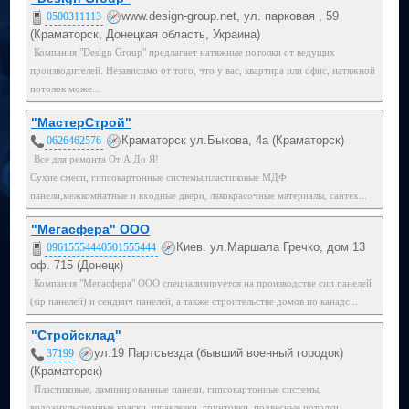
www.design-group.net, ул. парковая , 59
0500311113
(Краматорск, Донецкая область, Украина)
Компания "Design Group" предлагает натяжные потолки от ведущих
производителей. Независимо от того, что у вас, квартира или офис, натяжной
потолок може...
"МастерСтрой"
Краматорск ул.Быкова, 4а (Краматорск)
0626462576
Все для ремонта От А До Я!
Сухие смеси, гипсокартонные системы,пластиковые МДФ
панели,межкомнатные и входные двери, лакокрасочные материалы, сантех...
"Мегасфера" ООО
Киев. ул.Маршала Гречко, дом 13
09615554440501555444
оф. 715 (Донецк)
Компания "Мегасфера" ООО специализируется на производстве сип панелей
(sip панелей) и сендвич панелей, а также строительстве домов по канадс...
"Стройсклад"
ул.19 Партсьезда (бывший военный городок)
37199
(Краматорск)
Пластиковые, ламинированные панели, гипсокартонные системы,
водоэмульсионные краски, шпаклевки, грунтовки, подвесные потолки. ...