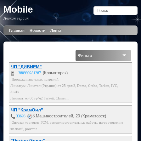
Mobile
Легкая версия
Главная
Новости
Лента
Фильтр
Все
ЧП "ДИВИЕМ"
(Краматорск)
+380999281287
Мобильный
Продажа напольных покрытий.
Линолеум: Линотоп (Украина) от 25 гр/м2, Domo, Grabo, Tarkett, IVC,
050
Juteks...
Ламинат: от 60 гр/м2 Tarkett, Classen...
096
ЧП "КрамОил"
099
б.Машиностроителей, 20 (Краматорск)
33693
Оптовая торговля. ГСМ, ремонтностроительные работы, изгоротовление
жалюзей, ролетов. ...
"Design Group"