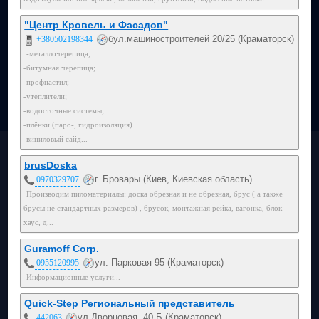
"Центр Кровель и Фасадов"
бул.машиностроителей 20/25 (Краматорск)
+380502198344
-металлочерепица;
-битумная черепица;
-профнастил;
-утеплители;
-водосточные системы;
-плёнки (паро-, гидроизоляция)
-виниловый сайд...
brusDoska
г. Бровары (Киев, Киевская область)
0970329707
Производим пиломатериалы: доска обрезная и не обрезная, брус ( а также
брусы не стандартных размеров) , брусок, монтажная рейка, вагонка, блок-
хаус, д...
Guramoff Corp.
ул. Парковая 95 (Краматорск)
0955120995
Информационные услуги...
Quick-Step Региональный представитель
ул.Дворцовая, 40-Б (Краматорск)
442063