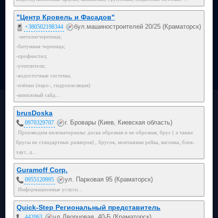
"Центр Кровель и Фасадов"
бул.машиностроителей 20/25 (Краматорск)
+380502198344
-металлочерепица;
-битумная черепица;
-профнастил;
-утеплители;
-водосточные системы;
-плёнки (паро-, гидроизоляция)
-виниловый сайд...
brusDoska
г. Бровары (Киев, Киевская область)
0970329707
Производим пиломатериалы: доска обрезная и не обрезная, брус ( а также
брусы не стандартных размеров) , брусок, монтажная рейка, вагонка, блок-
хаус, д...
Guramoff Corp.
ул. Парковая 95 (Краматорск)
0955120995
Информационные услуги...
Quick-Step Региональный представитель
ул.Дворцовая, 40-Б (Краматорск)
442063