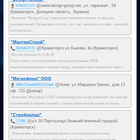
www.design-group.net, ул. парковая , 59
0500311113
(Краматорск, Донецкая область, Украина)
Компания "Design Group" предлагает натяжные потолки от ведущих
производителей. Независимо от того, что у вас, квартира или офис, натяжной
потолок може...
"МастерСтрой"
Краматорск ул.Быкова, 4а (Краматорск)
0626462576
Все для ремонта От А До Я!
Сухие смеси, гипсокартонные системы,пластиковые МДФ
панели,межкомнатные и входные двери, лакокрасочные материалы, сантех...
"Мегасфера" ООО
Киев. ул.Маршала Гречко, дом 13
09615554440501555444
оф. 715 (Донецк)
Компания "Мегасфера" ООО специализируется на производстве сип панелей
(sip панелей) и сендвич панелей, а также строительстве домов по канадс...
"Стройсклад"
ул.19 Партсьезда (бывший военный городок)
37199
(Краматорск)
Пластиковые, ламинированные панели, гипсокартонные системы,
водоэмульсионные краски, шпаклевки, грунтовки, подвесные потолки. ...