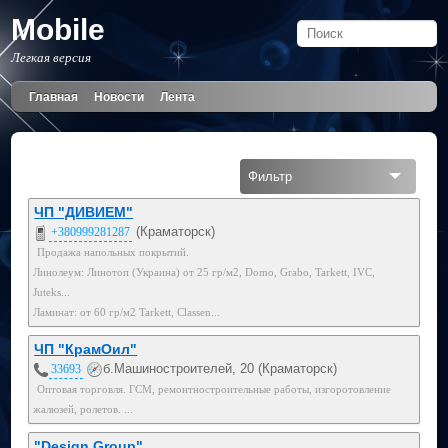
Mobile
Легкая версия
Главная
Новости
Лента
Фильтр
Все
ЧП "ДИВИЕМ"
(Краматорск)
+380999281287
Мобильный
Продажа напольных покрытий.
Линолеум: Линотоп (Украина) от 25 гр/м2, Domo, Grabo, Tarkett, IVC,
050
Juteks...
Ламинат: от 60 гр/м2 Tarkett, Classen...
096
ЧП "КрамОил"
099
б.Машиностроителей, 20 (Краматорск)
33693
Оптовая торговля. ГСМ, ремонтностроительные работы, изгоротовление
жалюзей, ролетов. ...
"Design Group"