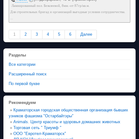
Ламнированный пол. Безклеевой, 8мм.-от 87гр/кв.м.
Для строительных бригад и организаций выгодные условия сотрудничества.
...
1
2
3
4
5
6
Далее
Разделы
Все категории
Расширенный поиск
По первой букве
Рекомендуем
»
Краматорская городская общественная организация бывших
узников фашизма "Остарбайтэры"
»
Animals. Центр красоты и здоровья домашних животных
»
Торговая сеть " Триумф "
»
ООО "Евротел-Краматорск"