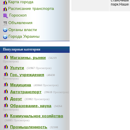
станочный
Карта города
парк.Наше п
Расписание транспорта
Гороскоп
Объявления
Органы власти
Города Украины
Популярные категории
Магазины, рынки
(
56219
Просмотров)
Услуги
(
51967
Просмотров)
Гос. учреждения
(
48430
Просмотров)
Медицина
(
41044
Просмотров)
Автотранспорт
(
39618
Просмотров)
Досуг
(
35982
Просмотров)
Образование, наука
(
34264
Просмотров)
Коммунальное хозяйство
(
34085
Просмотров)
Промышленность
(
32108