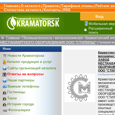
Главная
О каталоге
Правила
Тарифные планы
Рейтинг к
|
|
|
|
Статистика каталога
Контакты
RSS
|
|
Вхід
Мобильная вер
Расширенный
поиск
Главная
Промышленность
металлоизделия
Краматорский м
|
|
|
НЕСТАНДАРТНОГО ОБОРУДОВАНИЯ ООО "СТИЛМАШ"
| Галерея и
Меню
Краматорс
Новости Краматорска
механичес
ЗАВОД
Каталог продукции и услуг
НЕСТАНД
ОБОРУДО
Сайты организаций каталога
ООО "СТИ
Ответы на вопросы
изображения
Краматорс
Наши партнеры
механичес
Важные телефоны
ЗАВОД
НЕСТАНДА
Гостиницы
ОБОРУДО
ООО "СТИ
Такси
имеет собс
История города
производст
опытных
Фотогалерея
специалист