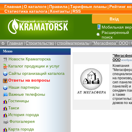
Главная
О каталоге
Правила
Тарифные планы
Рейтинг к
|
|
|
|
Статистика каталога
Контакты
RSS
|
|
Вхід
Мобильная вер
Расширенный
поиск
Главная
Строительство
стройматериалы
"Мегасфера" ООО
|
|
|
|
Меню
"Мегасфер
Новости Краматорска
ООО
изобра
Каталог продукции и услуг
Компания
"Мегасфер
Сайты организаций каталога
специализ
на произво
Ответы на вопросы
сип панелей
панелей) и
Наши партнеры
сендвич па
Важные телефоны
а также
строительс
Гостиницы
домов по ка
Такси
История города
Фотогалерея
Карта города