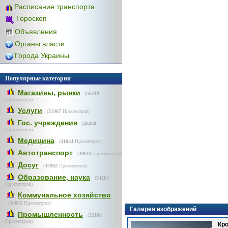
Расписание транспорта
Гороскоп
Объявления
Органы власти
Города Украины
Популярные категории
Магазины, рынки
(
56219
Просмотров)
Услуги
(
51967
Просмотров)
Гос. учреждения
(
48430
Просмотров)
Медицина
(
41044
Просмотров)
Автотранспорт
(
39618
Просмотров)
Досуг
(
35982
Просмотров)
Образование, наука
(
34264
Просмотров)
Коммунальное хозяйство
(
34085
Просмотров)
Галерея изображений
Промышленность
(
32108
Просмотров)
Кр