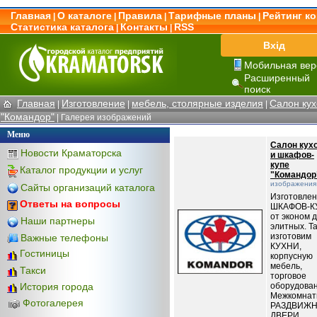
Главная
О каталоге
Правила
Тарифные планы
Рейтинг к
|
|
|
|
Статистика каталога
Контакты
RSS
|
|
Вхід
Мобильная вер
Расширенный
поиск
Главная
Изготовление
мебель, столярные изделия
Салон кух
|
|
|
"Командор"
| Галерея изображений
Меню
Салон кух
Новости Краматорска
и шкафов-
купе
Каталог продукции и услуг
"Командор
изображения
Сайты организаций каталога
Изготовле
Ответы на вопросы
ШКАФОВ-К
от эконом 
Наши партнеры
элитных. Т
изготовим
Важные телефоны
КУХНИ,
Гостиницы
корпусную
мебель,
Такси
торговое
оборудован
История города
Межкомнат
Фотогалерея
РАЗДВИЖ
ДВЕРИ,