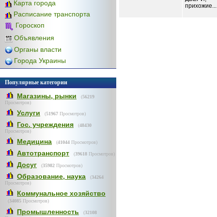
Карта города
прихожие...
Расписание транспорта
Гороскоп
Объявления
Органы власти
Города Украины
Популярные категории
Магазины, рынки
(
56219
Просмотров)
Услуги
(
51967
Просмотров)
Гос. учреждения
(
48430
Просмотров)
Медицина
(
41044
Просмотров)
Автотранспорт
(
39618
Просмотров)
Досуг
(
35982
Просмотров)
Образование, наука
(
34264
Просмотров)
Коммунальное хозяйство
(
34085
Просмотров)
Промышленность
(
32108